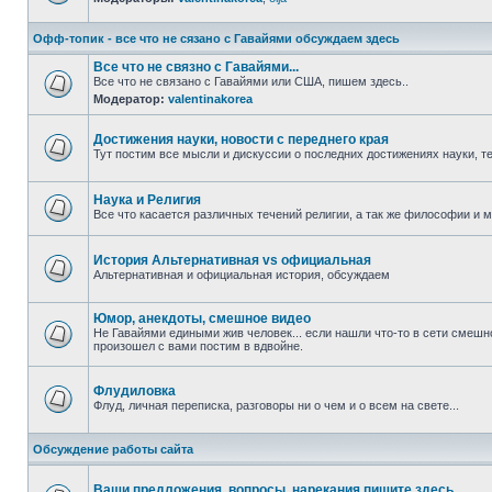
Офф-топик - все что не сязано с Гавайями обсуждаем здесь
Все что не связно с Гавайями...
Все что не связано с Гавайями или США, пишем здесь..
Модератор:
valentinakorea
Достижения науки, новости с переднего края
Тут постим все мысли и дискуссии о последних достижениях науки, те
Наука и Религия
Все что касается различных течений религии, а так же философии и 
История Альтернативная vs официальная
Альтернативная и официальная история, обсуждаем
Юмор, анекдоты, смешное видео
Не Гавайями едиными жив человек... если нашли что-то в сети смешн
произошел с вами постим в вдвойне.
Флудиловка
Флуд, личная переписка, разговоры ни о чем и о всем на свете...
Обсуждение работы сайта
Ваши предложения, вопросы, нарекания пишите здесь