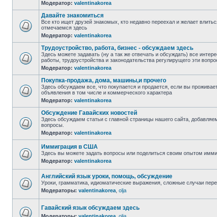
Модератор:
valentinakorea
Давайте знакомиться
Все кто ищет друзей знакомых, кто недавно переехал и желает влить
отмечаемся здесь
Модератор:
valentinakorea
Трудоустройство, работа, бизнес - обсуждаем здесь
Здесь можете задавать (ну а так же отвечать и обсуждать) все инте
работы, трудоустройства и законодательства регулирущего эти вопро
Модератор:
valentinakorea
Покупка-продажа, дома, машины,и прочего
Здесь обсуждаем все, что покупается и продается, если вы проживает
объявления в том числе и коммерческого характера
Модератор:
valentinakorea
Обсуждение Гавайских новостей
Здесь обсуждаем статьи с главной страницы нашего сайта, добавляе
вопросы.
Модератор:
valentinakorea
Иммиграция в США
Здесь вы можете задать вопросы или поделиться своим опытом имм
Модератор:
valentinakorea
Английский язык уроки, помощь, обсуждение
Уроки, грамматика, идиоматические выражения, сложные случаи пере
Модераторы:
valentinakorea
,
olja
Гавайский язык обсуждаем здесь
Модераторы:
valentinakorea
,
olja