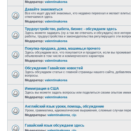
Модератор:
valentinakorea
Давайте знакомиться
Все кто ищет друзей знакомых, кто недавно переехал и желает влить
отмечаемся здесь
Модератор:
valentinakorea
Трудоустройство, работа, бизнес - обсуждаем здесь
Здесь можете задавать (ну а так же отвечать и обсуждать) все инте
работы, трудоустройства и законодательства регулирущего эти вопро
Модератор:
valentinakorea
Покупка-продажа, дома, машины,и прочего
Здесь обсуждаем все, что покупается и продается, если вы проживает
объявления в том числе и коммерческого характера
Модератор:
valentinakorea
Обсуждение Гавайских новостей
Здесь обсуждаем статьи с главной страницы нашего сайта, добавляе
вопросы.
Модератор:
valentinakorea
Иммиграция в США
Здесь вы можете задать вопросы или поделиться своим опытом имм
Модератор:
valentinakorea
Английский язык уроки, помощь, обсуждение
Уроки, грамматика, идиоматические выражения, сложные случаи пере
Модераторы:
valentinakorea
,
olja
Гавайский язык обсуждаем здесь
Модераторы:
valentinakorea
,
olja