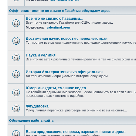
Офф-топик - все что не сязано с Гавайями обсуждаем здесь
Все что не связно с Гавайями...
Все что не связано с Гавайями или США, пишем здесь..
Модератор:
valentinakorea
Достижения науки, новости с переднего края
Тут постим все мысли и дискуссии о последних достижениях науки, те
Наука и Религия
Все что касается различных течений религии, а так же философии и 
История Альтернативная vs официальная
Альтернативная и официальная история, обсуждаем
Юмор, анекдоты, смешное видео
Не Гавайями едиными жив человек... если нашли что-то в сети смешн
произошел с вами постим в вдвойне.
Флудиловка
Флуд, личная переписка, разговоры ни о чем и о всем на свете...
Обсуждение работы сайта
Ваши предложения, вопросы, нарекания пишите здесь
Ну а мы постараемся их учесть в своей работе