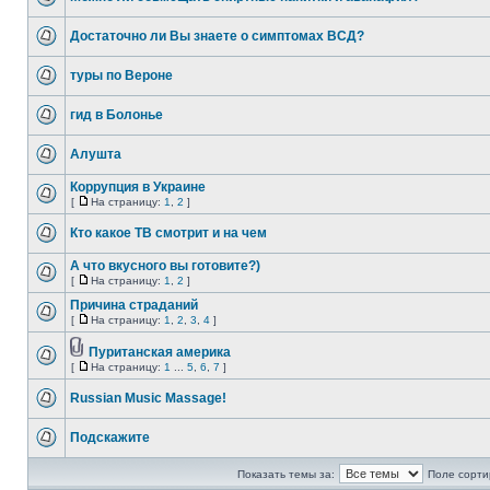
Достаточно ли Вы знаете о симптомах ВСД?
туры по Вероне
гид в Болонье
Алушта
Коррупция в Украине
[
На страницу:
1
,
2
]
Кто какое ТВ смотрит и на чем
А что вкусного вы готовите?)
[
На страницу:
1
,
2
]
Причина страданий
[
На страницу:
1
,
2
,
3
,
4
]
Пуританская америка
[
На страницу:
1
...
5
,
6
,
7
]
Russian Music Massage!
Подскажите
Показать темы за:
Поле сорти