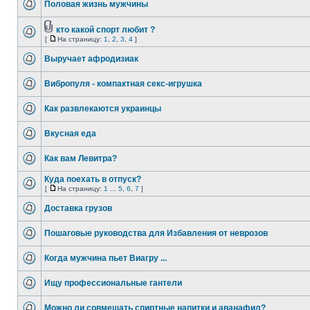
Половая жизнь мужчины
кто какой спорт любит ?
[
На страницу:
1
,
2
,
3
,
4
]
Выручает афродизиак
Вибропуля - компактная секс-игрушка
Как развлекаются украинцы
Вкусная еда
Как вам Левитра?
Куда поехать в отпуск?
[
На страницу:
1
...
5
,
6
,
7
]
Доставка грузов
Пошаговые руководства для Избавления от неврозов
Когда мужчина пьет Виагру ...
Ищу профессиональные гантели
Можно ли совмещать спиртные напитки и аванафил?