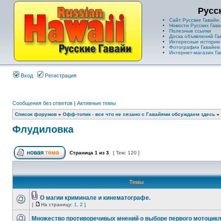
Русс
Сайт Русские Гавайи
Новости Русских Гава
Полезные ссылки
Доска объявлений Га
Интересные истории
Фотографии Гавайев
Интернет-магазин Га
Вход
Регистрация
Сообщения без ответов
|
Активные темы
Список форумов
»
Офф-топик - все что не сязано с Гавайями обсуждаем здесь
»
Флудиловка
Страница
1
из
3
[ Тем: 120 ]
Темы
О магии криминале и кинематографе.
[
На страницу:
1
,
2
]
Множество противоречивых мнений о выборе первого мотоцик