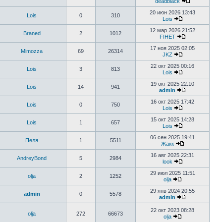
deadblack
20 июн 2026 13:43
Lois
0
310
Lois
12 мар 2026 21:52
Braned
2
1012
FIHET
17 ноя 2025 02:05
Mimozza
69
26314
JKZ
22 окт 2025 00:16
Lois
3
813
Lois
19 окт 2025 22:10
Lois
14
941
admin
16 окт 2025 17:42
Lois
0
750
Lois
15 окт 2025 14:28
Lois
1
657
Lois
06 сен 2025 19:41
Пеля
1
5511
Жакк
16 авг 2025 22:31
AndreyBond
5
2984
look
29 июл 2025 11:51
olja
2
1252
olja
29 янв 2024 20:55
admin
0
5578
admin
22 окт 2023 08:28
olja
272
66673
olja