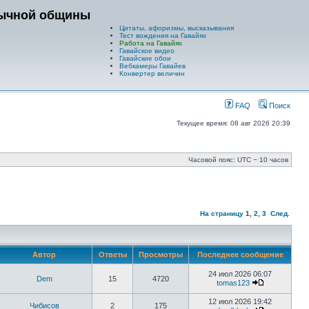
зычной общины
Цитаты, афоризмы, высказывания
Тест вождения на Гавайях
Работа на Гавайях
Гавайское видео
Гавайские обои
Вебкамеры Гавайев
Конвертер величин
FAQ
Поиск
Текущее время: 08 авг 2026 20:39
Часовой пояс: UTC − 10 часов
На страницу
1
,
2
,
3
След.
Автор
Ответы
Просмотры
Последнее сообщение
24 июл 2026 06:07
Dem
15
4720
tomas123
12 июл 2026 19:42
Чибисов
2
175