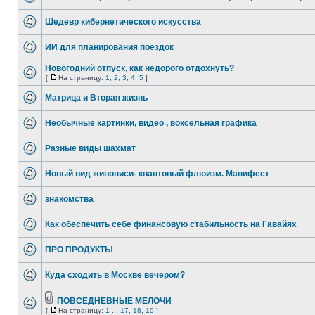
Шедевр кибернетического искусства
ИИ для планирования поездок
Новогодний отпуск, как недорого отдохнуть?
[
На страницу:
1
,
2
,
3
,
4
,
5
]
Матрица и Вторая жизнь
Необычные картинки, видео , воксельная графика
Разные виды шахмат
Новый вид живописи- квантовый флюизм. Манифест
знакомства
Как обеспечить себе финансовую стабильность на Гавайях
ПРО ПРОДУКТЫ
Куда сходить в Москве вечером?
ПОВСЕДНЕВНЫЕ МЕЛОЧИ
[
На страницу:
1
...
17
,
18
,
19
]