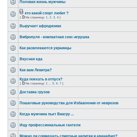
Половая жизнь мужчины
кто какой спорт любит ?
[
На страницу:
1
,
2
,
3
,
4
]
Выручает афродизиак
Вибропуля - компактная секс-игрушка
Как развлекаются украинцы
Вкусная еда
Как вам Левитра?
Куда поехать в отпуск?
[
На страницу:
1
...
5
,
6
,
7
]
Доставка грузов
Пошаговые руководства для Избавления от неврозов
Когда мужчина пьет Виагру ...
Ищу профессиональные гантели
Можно ли совмещать спиртные напитки и аванафил?