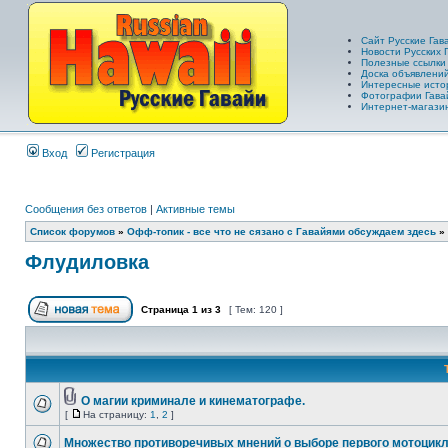
Сайт Русские Гав
Новости Русских 
Полезные ссылки
Доска объявлений
Интересные исто
Фотографии Гава
Интернет-магазин
Вход
Регистрация
Сообщения без ответов
|
Активные темы
Список форумов
»
Офф-топик - все что не сязано с Гавайями обсуждаем здесь
»
Флудиловка
Страница
1
из
3
[ Тем: 120 ]
О магии криминале и кинематографе.
[
На страницу:
1
,
2
]
Множество противоречивых мнений о выборе первого мотоцик