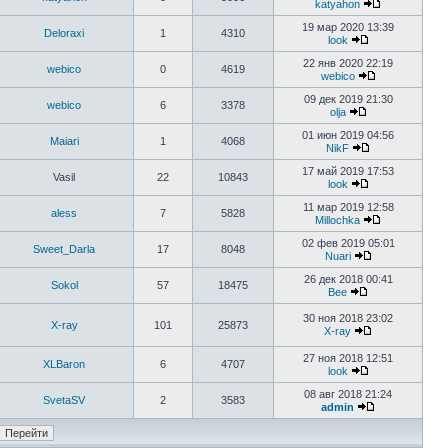
katyahon
19 мар 2020 13:39
Deloraxi
1
4310
look
22 янв 2020 22:19
webico
0
4619
webico
09 дек 2019 21:30
webico
6
3378
olja
01 июн 2019 04:56
Maiari
1
4068
NikF
17 май 2019 17:53
Vasil
22
10843
look
11 мар 2019 12:58
aless
7
5828
Millochka
02 фев 2019 05:01
Sweet_Darla
17
8048
Nuari
26 дек 2018 00:41
Sokol
57
18475
Bee
30 ноя 2018 23:02
X-ray
101
25873
X-ray
27 ноя 2018 12:51
XLBaron
6
4707
look
08 авг 2018 21:24
SvetaSV
2
3583
admin