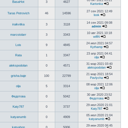
03 окт 2021 05:21
BasaHot
3
4627
Kartonka
27 сен 2021 12:49
Taras Petrovich
46
14596
look
14 сен 2021 09:08
iraikvitka
3
3118
admin
10 авг 2021 10:18
marcstolarr
3
3343
wifiN
24 июл 2021 04:57
Lois
9
4845
Kythamp
23 апр 2021 04:41
Rata
1
3347
olja
31 мар 2021 03:40
alekspodolan
0
4571
alekspodolan
21 мар 2021 18:54
grisha.baje
100
22799
Pavlycha
08 мар 2021 12:06
olja
5
3314
olja
30 авг 2020 23:52
Федотова
0
5042
Федотова
29 июл 2020 21:01
Katy787
0
3737
Katy787
05 июл 2020 21:04
katyanumb
0
4909
katyanumb
29 июн 2020 06:45
katyahon
0
5006