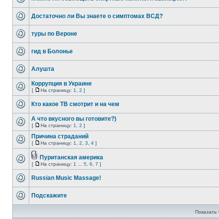
Достаточно ли Вы знаете о симптомах ВСД?
туры по Вероне
гид в Болонье
Алушта
Коррупция в Украине
[
На страницу:
1
,
2
]
Кто какое ТВ смотрит и на чем
А что вкусного вы готовите?)
[
На страницу:
1
,
2
]
Причина страданий
[
На страницу:
1
,
2
,
3
,
4
]
Пуританская америка
[
На страницу:
1
...
5
,
6
,
7
]
Russian Music Massage!
Подскажите
Показать 