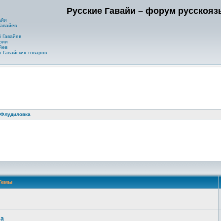
Русские Гавайи – форум русскоя
айи
Гавайев
 Гавайев
рии
йев
 Гавайских товаров
Флудиловка
Темы
ла