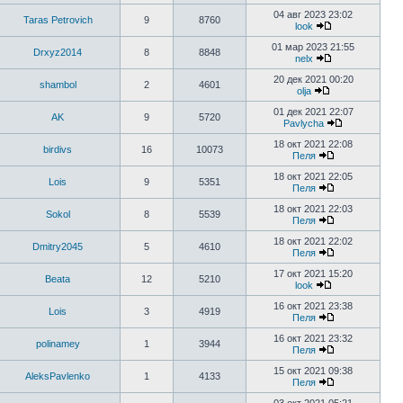
04 авг 2023 23:02
Taras Petrovich
9
8760
look
01 мар 2023 21:55
Drxyz2014
8
8848
nelx
20 дек 2021 00:20
shambol
2
4601
olja
01 дек 2021 22:07
AK
9
5720
Pavlycha
18 окт 2021 22:08
birdivs
16
10073
Пеля
18 окт 2021 22:05
Lois
9
5351
Пеля
18 окт 2021 22:03
Sokol
8
5539
Пеля
18 окт 2021 22:02
Dmitry2045
5
4610
Пеля
17 окт 2021 15:20
Beata
12
5210
look
16 окт 2021 23:38
Lois
3
4919
Пеля
16 окт 2021 23:32
polinamey
1
3944
Пеля
15 окт 2021 09:38
AleksPavlenko
1
4133
Пеля