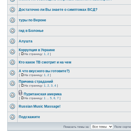
Достаточно ли Вы знаете о симптомах ВСД?
туры по Вероне
гид в Болонье
Алушта
Коррупция в Украине
[
На страницу:
1
,
2
]
Кто какое ТВ смотрит и на чем
А что вкусного вы готовите?)
[
На страницу:
1
,
2
]
Причина страданий
[
На страницу:
1
,
2
,
3
,
4
]
Пуританская америка
[
На страницу:
1
...
5
,
6
,
7
]
Russian Music Massage!
Подскажите
Показать темы за:
Поле сорти