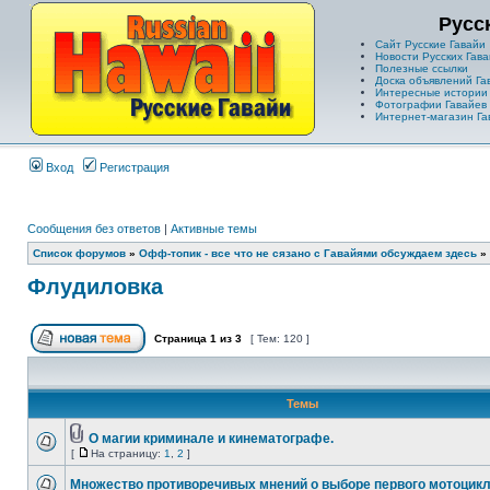
Русс
Сайт Русские Гавайи
Новости Русских Гава
Полезные ссылки
Доска объявлений Га
Интересные истории
Фотографии Гавайев
Интернет-магазин Га
Вход
Регистрация
Сообщения без ответов
|
Активные темы
Список форумов
»
Офф-топик - все что не сязано с Гавайями обсуждаем здесь
»
Флудиловка
Страница
1
из
3
[ Тем: 120 ]
Темы
О магии криминале и кинематографе.
[
На страницу:
1
,
2
]
Множество противоречивых мнений о выборе первого мотоцик