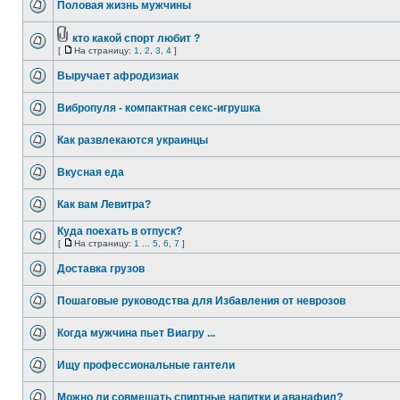
Половая жизнь мужчины
кто какой спорт любит ?
[
На страницу:
1
,
2
,
3
,
4
]
Выручает афродизиак
Вибропуля - компактная секс-игрушка
Как развлекаются украинцы
Вкусная еда
Как вам Левитра?
Куда поехать в отпуск?
[
На страницу:
1
...
5
,
6
,
7
]
Доставка грузов
Пошаговые руководства для Избавления от неврозов
Когда мужчина пьет Виагру ...
Ищу профессиональные гантели
Можно ли совмещать спиртные напитки и аванафил?