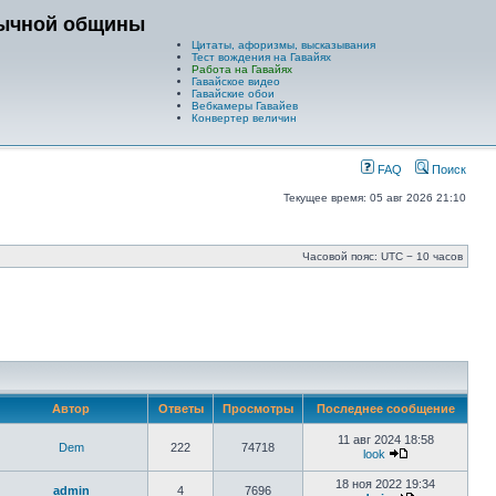
зычной общины
Цитаты, афоризмы, высказывания
Тест вождения на Гавайях
Работа на Гавайях
Гавайское видео
Гавайские обои
Вебкамеры Гавайев
Конвертер величин
FAQ
Поиск
Текущее время: 05 авг 2026 21:10
Часовой пояс: UTC − 10 часов
Автор
Ответы
Просмотры
Последнее сообщение
11 авг 2024 18:58
Dem
222
74718
look
18 ноя 2022 19:34
admin
4
7696