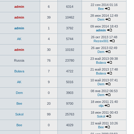
22 сен 2014 01:16
admin
6
6314
Bee
28 июн 2014 12:49
admin
39
10462
Dem
09 июн 2014 18:43
admin
1
3792
admin
26 окт 2013 17:48
AK
4
5744
Rezex001
26 авг 2013 02:49
admin
30
10192
Dem
23 май 2013 09:38
Russia
76
23780
Bulava
21 май 2013 17:48
Bulava
7
4722
Bulava
10 май 2013 07:41
AK
9
5016
Dem
08 янв 2012 06:53
Dem
0
3903
Dem
18 июн 2011 21:40
Bee
20
9700
olja
18 июн 2011 00:43
Sokol
99
25763
Sokol
22 май 2011 10:26
Bee
0
4029
Bee