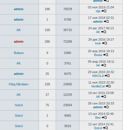
admin
03 ноя 2019 21:04
admin
196
75978
olja
17 ноя 2018 02:31
admin
1
5768
admin
24 авг 2017 06:13
AK
109
36715
AK
29 дек 2016 19:27
admin
286
72298
look
20 апр 2016 19:13
Bulava
9
5480
Beata
05 мар 2016 19:11
AK
0
3761
AK
29 ноя 2015 20:32
admin
25
8475
NIKOLA
11 ноя 2015 22:30
Oleg Nikolaev
109
23665
VanillaCat
19 окт 2015 23:08
AK
27
12229
AK
26 сен 2015 20:33
Sokol
75
23834
admin
13 окт 2014 02:46
Sokol
1
4065
Bee
12 окт 2014 22:41
Sokol
0
3816
Sokol