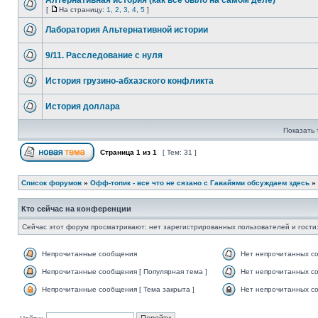
Алтернативная история (как все было на самом деле)
[
На страницу:
1
,
2
,
3
,
4
,
5
]
Лаборатория Альтернативной истории
9/11. Расследование с нуля
История грузино-абхазского конфликта
История доллара
Показать 
Страница
1
из
1
[ Тем: 31 ]
Список форумов
»
Офф-топик - все что не сязано с Гавайями обсуждаем здесь
»
Кто сейчас на конференции
Сейчас этот форум просматривают: нет зарегистрированных пользователей и гости:
Непрочитанные сообщения
Нет непрочитанных с
Непрочитанные сообщения [ Популярная тема ]
Нет непрочитанных со
Непрочитанные сообщения [ Тема закрыта ]
Нет непрочитанных со