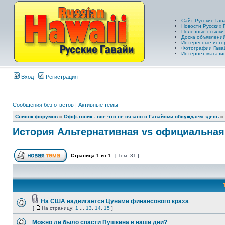
Сайт Русские Гав
Новости Русских 
Полезные ссылки
Доска объявлений
Интересные исто
Фотографии Гава
Интернет-магазин
Вход
Регистрация
Сообщения без ответов
|
Активные темы
Список форумов
»
Офф-топик - все что не сязано с Гавайями обсуждаем здесь
»
История Альтернативная vs официальная
Страница
1
из
1
[ Тем: 31 ]
На США надвигается Цунами финансового краха
[
На страницу:
1
...
13
,
14
,
15
]
Можно ли было спасти Пушкина в наши дни?