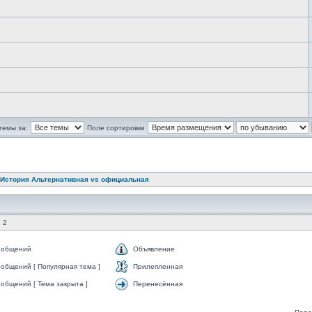
темы за:
Поле сортировки
История Альтернативная vs официальная
 2
ообщений
Объявление
общений [ Популярная тема ]
Прилепленная
общений [ Тема закрыта ]
Перенесённая