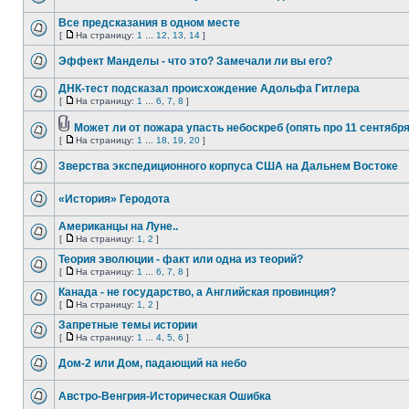
Все предсказания в одном месте
[
На страницу:
1
...
12
,
13
,
14
]
Эффект Манделы - что это? Замечали ли вы его?
ДНК-тест подсказал происхождение Адольфа Гитлера
[
На страницу:
1
...
6
,
7
,
8
]
Может ли от пожара упасть небоскреб (опять про 11 сентября
[
На страницу:
1
...
18
,
19
,
20
]
Зверства экспедиционного корпуса США на Дальнем Востоке
«История» Геродота
Американцы на Луне..
[
На страницу:
1
,
2
]
Теория эволюции - факт или одна из теорий?
[
На страницу:
1
...
6
,
7
,
8
]
Канада - не государство, а Английская провинция?
[
На страницу:
1
,
2
]
Запретные темы истории
[
На страницу:
1
...
4
,
5
,
6
]
Дом-2 или Дом, падающий на небо
Австро-Венгрия-Историческая Ошибка