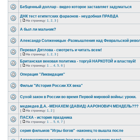
Бе$ценный доллар - видео которое заставляет задуматься
ДНК тест египетских фараонов - неудобная ПРАВДА
[
На страницу:
1
,
2
,
3
]
А был ли мальчик?
Александр Солженицын -Размышления над Февральской рево
Перевал Дятлова - смотреть и читать всем!
[
На страницу:
1
,
2
,
3
]
Британская вековая политика - торгуй НАРКОТОЙ и властвуй!
[
На страницу:
1
...
4
,
5
,
6
]
Операция ''Ликвидация''
Фильм "История России XX века"
Сухой закон в России во время Первой мировой войны: уроки.
медведев Д.А. -МЕНАХЕМ (ДАВИД) ААРОНОВИЧ МЕНДЕЛЬ???
[
На страницу:
1
,
2
]
ПАСХА - история праздника
[
На страницу:
1
...
5
,
6
,
7
]
серия фильмов "Игры богов" -наконец то вышла после