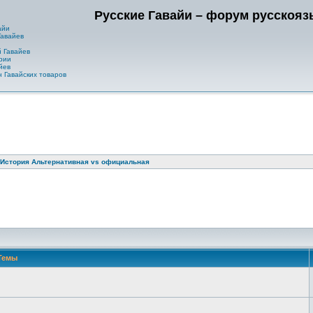
Русские Гавайи – форум русскоя
айи
Гавайев
 Гавайев
рии
йев
 Гавайских товаров
История Альтернативная vs официальная
Темы