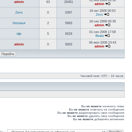
01 ноя 2009 03:50
admin
63
26401
admin
16 окт 2008 00:53
Zevs
0
5397
Zevs
18 сен 2008 00:39
Наталья
2
5893
admin
01 сен 2008 17:58
olja
5
6529
Beata
09 июл 2008 23:43
admin
0
5003
admin
Часовой пояс: UTC − 10 часов
Вы
не можете
начинать темы
Вы
не можете
отвечать на сообщения
Вы
не можете
редактировать свои сообщения
Вы
не можете
удалять свои сообщения
Вы
не можете
добавлять вложения