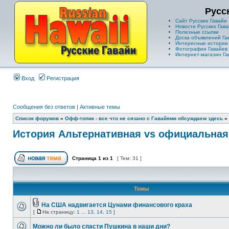
Русс
Сайт Русские Гавайи
Новости Русских Гава
Полезные ссылки
Доска объявлений Га
Интересные истории
Фотографии Гавайев
Интернет-магазин Га
Вход
Регистрация
Сообщения без ответов
|
Активные темы
Список форумов
»
Офф-топик - все что не сязано с Гавайями обсуждаем здесь
»
История Альтернативная vs официальная
Страница
1
из
1
[ Тем: 31 ]
Темы
На США надвигается Цунами финансового краха
[
На страницу:
1
...
13
,
14
,
15
]
Можно ли было спасти Пушкина в наши дни?