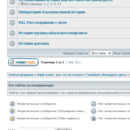
Алтернативная история (как все было на самом деле)
[
На страницу:
1
,
2
,
3
,
4
,
5
]
Лаборатория Альтернативной истории
9/11. Расследование с нуля
История грузино-абхазского конфликта
История доллара
Показать темы за:
Поле сорти
Страница
1
из
1
[ Тем: 31 ]
Список форумов
»
Офф-топик - все что не сязано с Гавайями обсуждаем здесь
»
Кто сейчас на конференции
Сейчас этот форум просматривают: нет зарегистрированных пользователей и гости:
Непрочитанные сообщения
Нет непрочитанных с
Непрочитанные сообщения [ Популярная тема ]
Нет непрочитанных со
Непрочитанные сообщения [ Тема закрыта ]
Нет непрочитанных со