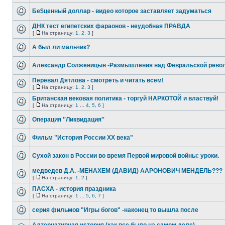
Бе$ценный доллар - видео которое заставляет задуматься
ДНК тест египетских фараонов - неудобная ПРАВДА
[
На страницу:
1
,
2
,
3
]
А был ли мальчик?
Александр Солженицын -Размышления над Февральской рево
Перевал Дятлова - смотреть и читать всем!
[
На страницу:
1
,
2
,
3
]
Британская вековая политика - торгуй НАРКОТОЙ и властвуй!
[
На страницу:
1
...
4
,
5
,
6
]
Операция ''Ликвидация''
Фильм "История России XX века"
Сухой закон в России во время Первой мировой войны: уроки.
медведев Д.А. -МЕНАХЕМ (ДАВИД) ААРОНОВИЧ МЕНДЕЛЬ???
[
На страницу:
1
,
2
]
ПАСХА - история праздника
[
На страницу:
1
...
5
,
6
,
7
]
серия фильмов "Игры богов" -наконец то вышла после