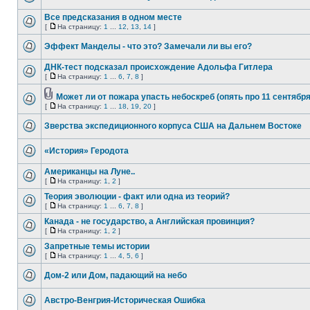
Все предсказания в одном месте
[
На страницу:
1
...
12
,
13
,
14
]
Эффект Манделы - что это? Замечали ли вы его?
ДНК-тест подсказал происхождение Адольфа Гитлера
[
На страницу:
1
...
6
,
7
,
8
]
Может ли от пожара упасть небоскреб (опять про 11 сентября
[
На страницу:
1
...
18
,
19
,
20
]
Зверства экспедиционного корпуса США на Дальнем Востоке
«История» Геродота
Американцы на Луне..
[
На страницу:
1
,
2
]
Теория эволюции - факт или одна из теорий?
[
На страницу:
1
...
6
,
7
,
8
]
Канада - не государство, а Английская провинция?
[
На страницу:
1
,
2
]
Запретные темы истории
[
На страницу:
1
...
4
,
5
,
6
]
Дом-2 или Дом, падающий на небо
Австро-Венгрия-Историческая Ошибка