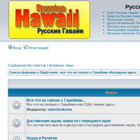
Русс
Сайт Русские Гавайи
Новости Русских Гава
Полезные ссылки
Доска объявлений Га
Интересные истории
Фотографии Гавайев
Интернет-магазин Га
Вход
Регистрация
Сообщения без ответов
|
Активные темы
Список форумов
»
Офф-топик - все что не сязано с Гавайями обсуждаем здесь
Форум
Все что не связно с Гавайями...
Все что не связано с Гавайями или США, пишем здесь..
Модератор:
valentinakorea
Достижения науки, новости с переднего края
Тут постим все мысли и дискуссии о последних достижениях науки, те
Наука и Религия