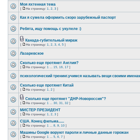
Моя яхтенная тема
[
На страницу:
1
,
2
,
3
]
Как я сумела оформить скоро зарубежный паспорт
Ребята, ищу помощь с укулеле :)
Канада-губительный мираж
[
На страницу:
1
,
2
,
3
,
4
,
5
]
Лазаревское
Сколько еще протянет Англия?
[
На страницу:
1
...
15
,
16
,
17
]
психологический тренинг.учимся называть вещи своими имена
Сколько еще протянет Китай
[
На страницу:
1
,
2
]
Сколько еще протянет "ДНР-Новороссия"?
[
На страницу:
1
...
30
,
31
,
32
]
МИСТЕР ПРЕЗИДЕНТ
[
На страницу:
1
,
2
,
3
]
США. Конец фильма......
[
На страницу:
1
...
8
,
9
,
10
]
Машины Google воруют пароли и личные данные горожан
[
На страницу:
1
...
5
,
6
,
7
]