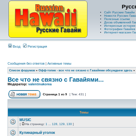
Русс
Сайт Русские Гавайи
Новости Русских Гава
Полезные ссылки
Доска объявлений Га
Интересные истории
Фотографии Гавайев
Интернет-магазин Га
Вход
Регистрация
Сообщения без ответов
|
Активные темы
Список форумов
»
Офф-топик - все что не сязано с Гавайями обсуждаем здесь
»
Все что не связно с Гавайями...
Модератор:
valentinakorea
Страница
1
из
9
[ Тем: 431 ]
Темы
MUSIC
[
На страницу:
1
...
128
,
129
,
130
]
Кулинарный уголок