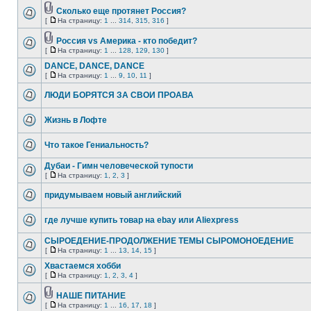
Сколько еще протянет Россия?
[
На страницу:
1
...
314
,
315
,
316
]
Роcсия vs Америка - кто победит?
[
На страницу:
1
...
128
,
129
,
130
]
DANCE, DANCE, DANCE
[
На страницу:
1
...
9
,
10
,
11
]
ЛЮДИ БОРЯТСЯ ЗА СВОИ ПРОАВА
Жизнь в Лофте
Что такое Гениальность?
Дубаи - Гимн человеческой тупости
[
На страницу:
1
,
2
,
3
]
придумываем новый английский
где лучше купить товар на ebay или Aliexpress
СЫРОЕДЕНИЕ-ПРОДОЛЖЕНИЕ ТЕМЫ СЫРОМОНОЕДЕНИЕ
[
На страницу:
1
...
13
,
14
,
15
]
Хвастаемся хобби
[
На страницу:
1
,
2
,
3
,
4
]
НАШЕ ПИТАНИЕ
[
На страницу:
1
...
16
,
17
,
18
]