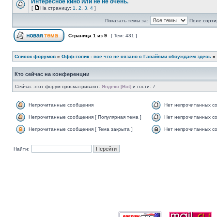
Интересное кино или не не очень.
[
На страницу:
1
,
2
,
3
,
4
]
Показать темы за:
Поле сорти
Страница
1
из
9
[ Тем: 431 ]
Список форумов
»
Офф-топик - все что не сязано с Гавайями обсуждаем здесь
»
Кто сейчас на конференции
Сейчас этот форум просматривают:
Яндекс [Bot]
и гости: 7
Непрочитанные сообщения
Нет непрочитанных с
Непрочитанные сообщения [ Популярная тема ]
Нет непрочитанных со
Непрочитанные сообщения [ Тема закрыта ]
Нет непрочитанных со
Найти: