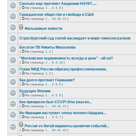
Сколько еще протянет Академия НАУК?.....
[
На страницу:
1
...
4
,
5
,
6
]
Гражданское общество и свобода в США
[
На страницу:
1
...
19
,
20
,
21
]
Фальшивые новости
Страсбургский суд силой насаждает в мире гомосексуализм
Бесогон ТВ Никиты Михалкова
[
На страницу:
1
,
2
]
"Московская недвижимость всегда в цене" - ой ли?
[
На страницу:
1
...
8
,
9
,
10
]
Глава МИД России-образец профессионализма.
[
На страницу:
1
,
2
]
Как долго протянет Германия?
[
На страницу:
1
...
4
,
5
,
6
]
Будущее Японии
[
На страницу:
1
...
4
,
5
,
6
]
Как прекрасен был СССР! Или ужасен...
[
На страницу:
1
...
19
,
20
,
21
]
Во Франции наступает эпоха полного бардака...
[
На страницу:
1
...
5
,
6
,
7
]
Россия vs Китай варианты развития событий...
[
На страницу:
1
...
40
,
41
,
42
]