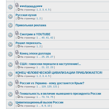
♥♥♥Авокадо♥♥♥
[
На страницу:
1
,
2
,
3
,
4
,
5
]
Русская кухня
[
На страницу:
1
,
2
]
Прикольная реклама
Смотрим в YOUTUBE
[
На страницу:
1
...
40
,
41
,
42
]
Решил переехать.
[
На страницу:
1
,
2
]
Конец эпохи доллара
[
На страницу:
1
...
25
,
26
,
27
]
США: гомосеки перешли в наступление!...
[
На страницу:
1
...
21
,
22
,
23
]
КОНЕЦ ЧЕЛОВЕЧЕСКОЙ ЦИВИЛИЗАЦИИ ПРИБЛИЖАЕТСЯ!
[
На страницу:
1
,
2
,
3
,
4
,
5
]
Россия vs Украина - кому достанется Крым?
[
На страницу:
1
...
119
,
120
,
121
]
Гениальность и величие нынешнего президента России
[
На страницу:
1
...
73
,
74
,
75
]
Цивилизационный вызов России
[
На страницу:
1
...
8
,
9
,
10
]