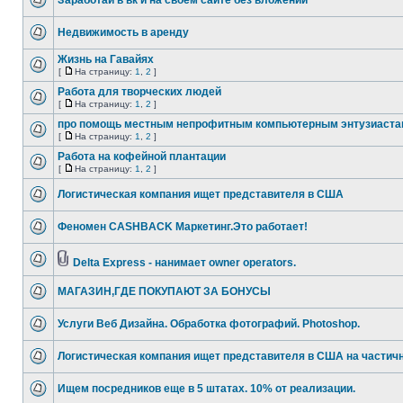
Заработай в вк и на своем сайте без вложений
Недвижимость в аренду
Жизнь на Гавайях
[
На страницу:
1
,
2
]
Работа для творческих людей
[
На страницу:
1
,
2
]
про помощь местным непрофитным компьютерным энтузиаста
[
На страницу:
1
,
2
]
Работа на кофейной плантации
[
На страницу:
1
,
2
]
Логистическая компания ищет представителя в США
Феномен CASHBACK Маркетинг.Это работает!
Delta Express - нанимает owner operators.
МАГАЗИН,ГДЕ ПОКУПАЮТ ЗА БОНУСЫ
Услуги Веб Дизайна. Обработка фотографий. Photoshop.
Логистическая компания ищет представителя в США на частич
Ищем посредников еще в 5 штатах. 10% от реализации.