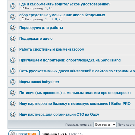
Где и как обменять водительское удостоверение?
[
На страницу:
1
,
2
]
сбор средств на уменьшение числа бездомных
[
На страницу:
1
...
7
,
8
,
9
]
Переводчик для работы
Поддержите идею
Работа спортивным комментатором
Приглашаем волонтеров: спортплощадка на Sand Island
Сеть русскоязычных досок обьявлений и сайтов по странам и г
Ищем няню/ babysitter
Петиция (т.е. прошение) земельным властям про спорт.проект
Ищу партнеров по бизнесу в немецкую компанию I-Butler PRO
Ищу партнёра для организации СТО на Оаху
Показать темы за:
Поле сорти
Страница
1
из
4
[ Тем: 152 ]