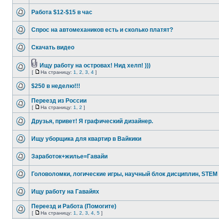
Работа $12-$15 в час
Спрос на автомехаников есть и сколько платят?
Скачать видео
Ищу работу на островах! Нид хелп! )))
[
На страницу:
1
,
2
,
3
,
4
]
$250 в неделю!!!
Переезд из России
[
На страницу:
1
,
2
]
Друзья, привет! Я графический дизайнер.
Ищу уборщика для квартир в Вайкики
Заработок+жилье=Гавайи
Головоломки, логические игры, научный блок дисциплин, STEM
Ищу работу на Гавайях
Переезд и Работа (Помогите)
[
На страницу:
1
,
2
,
3
,
4
,
5
]