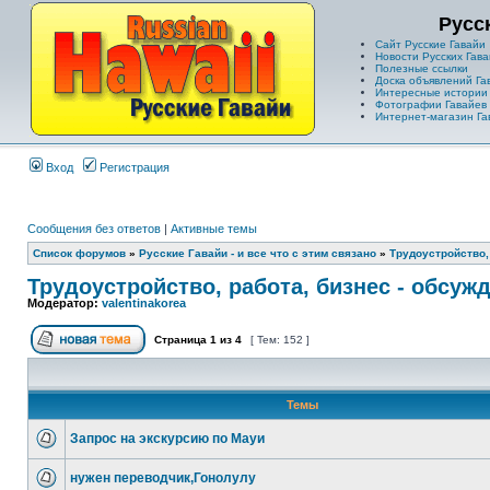
Русс
Сайт Русские Гавайи
Новости Русских Гава
Полезные ссылки
Доска объявлений Га
Интересные истории
Фотографии Гавайев
Интернет-магазин Га
Вход
Регистрация
Сообщения без ответов
|
Активные темы
Список форумов
»
Русские Гавайи - и все что с этим связано
»
Трудоустройство,
Трудоустройство, работа, бизнес - обсуж
Модератор:
valentinakorea
Страница
1
из
4
[ Тем: 152 ]
Темы
Запрос на экскурсию по Мауи
нужен переводчик,Гонолулу