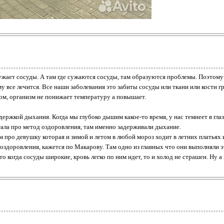
жает сосуды. А там где сужаются сосуды, там образуются проблемы. Поэтому в
 все лечится. Все наши заболевания это забиты сосуды или ткани или кости гр
ном, организм не понижает температуру а повышает.
ержкой дыхания. Когда мы глубоко дышим какое-то время, у нас темнеет в гла
тала про метод оздоровления, там именно задерживали дыхание.
м про девушку которая и зимой и летом в любой мороз ходит в летних платьях и
у оздоровления, кажется по Макарову. Там одно из главных что они выполняли 
о когда сосуды широкие, кровь легко по ним идет, то и холод не страшен. Ну а 