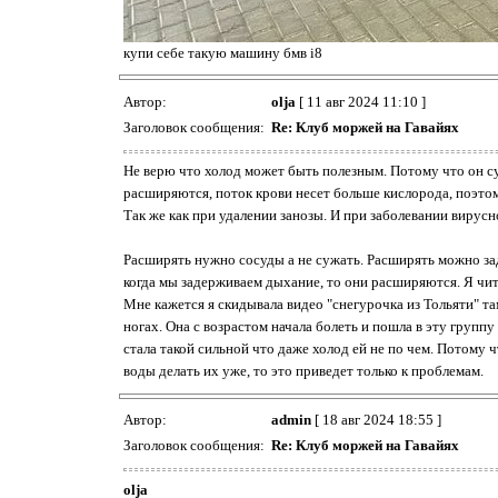
купи себе такую машину бмв i8
Автор:
olja
[ 11 авг 2024 11:10 ]
Заголовок сообщения:
Re: Клуб моржей на Гавайях
Не верю что холод может быть полезным. Потому что он су
расширяются, поток крови несет больше кислорода, поэтому
Так же как при удалении занозы. И при заболевании вирус
Расширять нужно сосуды а не сужать. Расширять можно зад
когда мы задерживаем дыхание, то они расширяются. Я чи
Мне кажется я скидывала видео "снегурочка из Тольяти" та
ногах. Она с возрастом начала болеть и пошла в эту групп
стала такой сильной что даже холод ей не по чем. Потому чт
воды делать их уже, то это приведет только к проблемам.
Автор:
admin
[ 18 авг 2024 18:55 ]
Заголовок сообщения:
Re: Клуб моржей на Гавайях
olja