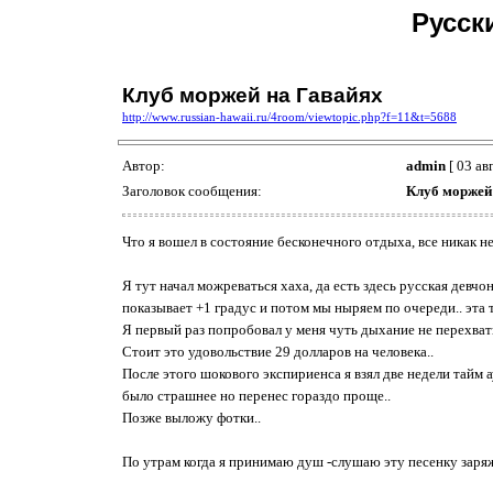
Русск
Клуб моржей на Гавайях
http://www.russian-hawaii.ru/4room/viewtopic.php?f=11&t=5688
Автор:
admin
[ 03 ав
Заголовок сообщения:
Клуб моржей
Что я вошел в состояние бесконечного отдыха, все никак 
Я тут начал можреваться хаха, да есть здесь русская девчо
показывает +1 градус и потом мы ныряем по очереди.. эта т
Я первый раз попробовал у меня чуть дыхание не перехват
Стоит это удовольствие 29 долларов на человека..
После этого шокового экспириенса я взял две недели тайм 
было страшнее но перенес гораздо проще..
Позже выложу фотки..
По утрам когда я принимаю душ -слушаю эту песенку заря