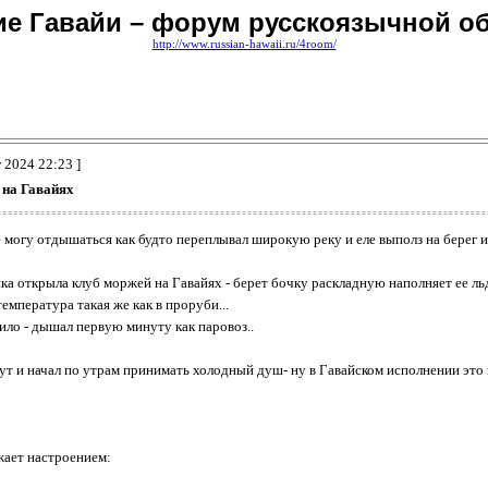
ие Гавайи – форум русскоязычной 
http://www.russian-hawaii.ru/4room/
г 2024 22:23 ]
 на Гавайях
не могу отдышаться как будто переплывал широкую реку и еле выполз на берег
нка открыла клуб моржей на Гавайях - берет бочку раскладную наполняет ее льд
емпература такая же как в проруби...
ило - дышал первую минуту как паровоз..
аут и начал по утрам принимать холодный душ- ну в Гавайском исполнении это 
жает настроением: