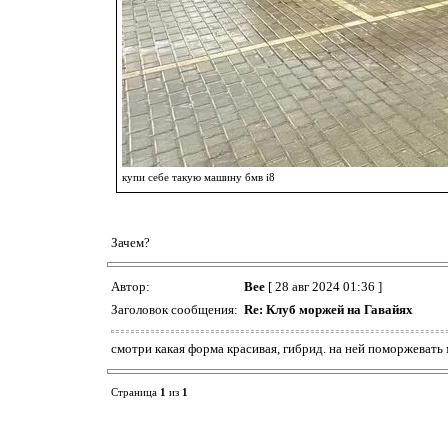
купи себе такую машину бмв i8
Зачем?
Автор:
Bee
[ 28 авг 2024 01:36 ]
Заголовок сообщения:
Re: Клуб моржей на Гавайях
смотри какая форма красивая, гибрид. на ней поморжевать
Страница
1
из
1