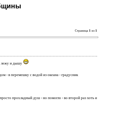
общины
Страница
1
из
1
 и лежу и дышу
ом - в перемешку с водой из океана - градусник
просто прохладный душ - но помогло - во второй раз хоть и