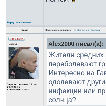
Вернуться к началу
Sokol
Заголовок сообщения:
Re: Как болеют Гавайци
Alex2000 писал(а):
Оракул
Жители средних 
переболевают гри
Интересно на Га
одолевают други
Зарегистрирован:
15 сен
2009 01:56
инфекции или пр
Сообщения:
12145
солнца?