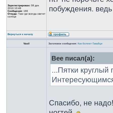
Зарегистрирован:
08 дек
побуждения. ведь
2010 10:48
Сообщения:
166
Откуда:
Там где всегда светит
солнце
Вернуться к началу
Vasil
Заголовок сообщения:
Как болеют Гавайци
Bee писал(а):
...Пятки круглый 
Интересующимся 
Спасибо, не надо
ногтей.