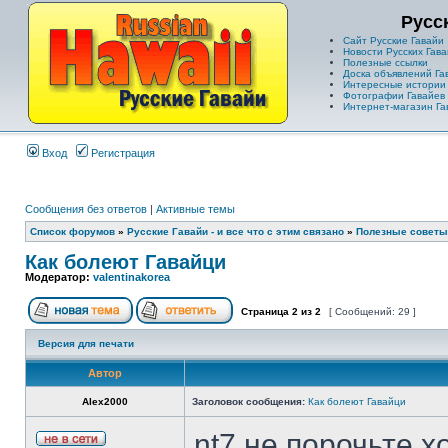
Русс
Сайт Русские Гавайи
Новости Русских Гава
Полезные ссылки
Доска объявлений Га
Интересные истории
Фотографии Гавайев
Интернет-магазин Га
Вход
Регистрация
Сообщения без ответов
|
Активные темы
Список форумов
»
Русские Гавайи - и все что с этим связано
»
Полезные советы
Как болеют Гавайци
Модератор:
valentinakorea
Страница
2
из
2
[ Сообщений: 29 ]
Версия для печати
Автор
Alex2000
Заголовок сообщения:
Как болеют Гавайци
nt7 не порочьте 