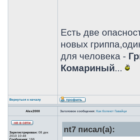
Есть две опаснос
новых гриппа,оди
для человека -
Гр
Комариный
...
Вернуться к началу
Alex2000
Заголовок сообщения:
Как болеют Гавайци
nt7 писал(а):
Зарегистрирован:
08 дек
2010 10:48
Сообщения:
166