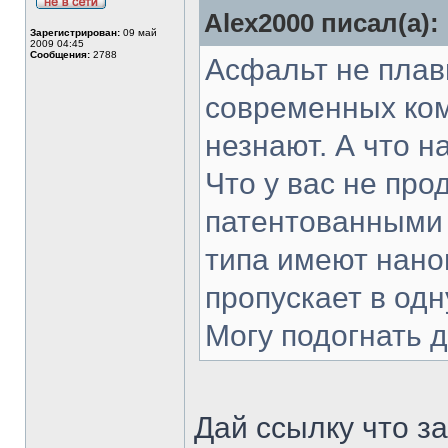
Alex2000 писал(а):
Зарегистрирован:
09 май
2009 04:45
Сообщения:
2788
Асфальт не плав
современных ком
незнают. А что н
Что у вас не пр
патентованными 
типа имеют нано
пропускает в одн
Могу подогнать д
Дай ссылку что за