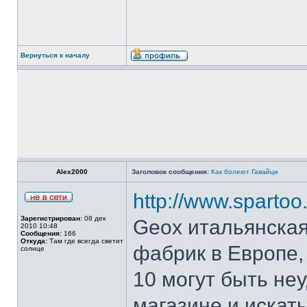
Вернуться к началу
Alex2000
Заголовок сообщения:
Как болеют Гавайци
http://www.sparto
Зарегистрирован:
08 дек
Geox итальянская
2010 10:48
Сообщения:
166
Откуда:
Там где всегда светит
фабрик в Европе, 
солнце
10 могут быть не
магазине и искат