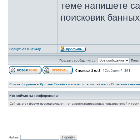
теме напишете са
поисковик банных
Вернуться к началу
Показать сообщения за:
Поле 
Страница
2
из
2
[ Сообщений: 29 ]
Список форумов
»
Русские Гавайи - и все что с этим связано
»
Полезные советы
Кто сейчас на конференции
Сейчас этот форум просматривают: нет зарегистрированных пользователей и гости:
Найти: