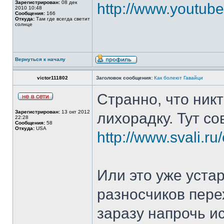
Зарегистрирован:
08 дек
http://www.yout
2010 10:48
Сообщения:
166
Откуда:
Там где всегда светит
солнце
Вернуться к началу
victor111802
Заголовок сообщения:
Как болеют Гавайци
Странно, что ник
Зарегистрирован:
13 окт 2012
лихорадку. Тут со
22:28
Сообщения:
58
Откуда:
USA
http://www.svali.ru
Или это уже устар
разносчиков пере
заразу напрочь и