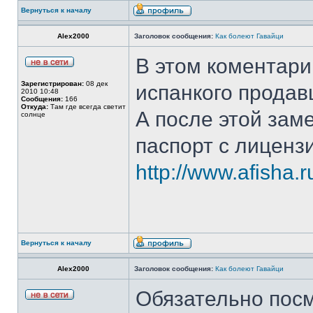
Вернуться к началу
Alex2000
Заголовок сообщения:
Как болеют Гавайци
В этом коментар
Зарегистрирован:
08 дек
испанкого продав
2010 10:48
Сообщения:
166
Откуда:
Там где всегда светит
А после этой зам
солнце
паспорт с лиценз
http://www.afisha.
Вернуться к началу
Alex2000
Заголовок сообщения:
Как болеют Гавайци
Обязательно посм