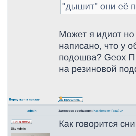
"дышит" они её 
Может я идиот но 
написано, что у 
подошва? Geox Пр
на резиновой под
Вернуться к началу
admin
Заголовок сообщения:
Как болеют Гавайци
Как говорится сн
Site Admin