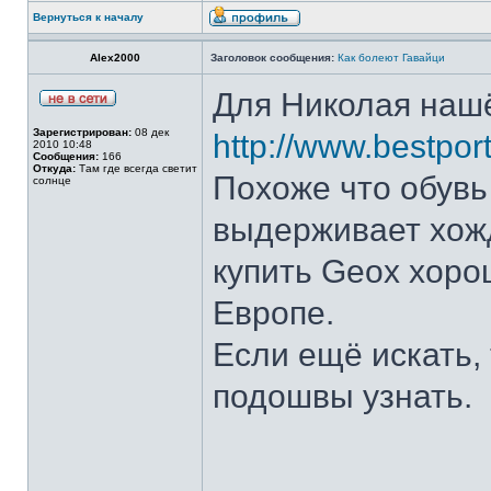
Вернуться к началу
Alex2000
Заголовок сообщения:
Как болеют Гавайци
Для Николая наш
Зарегистрирован:
08 дек
http://www.bestpor
2010 10:48
Сообщения:
166
Откуда:
Там где всегда светит
Похоже что обувь
солнце
выдерживает хожд
купить Geox хоро
Европе.
Если ещё искать,
подошвы узнать.