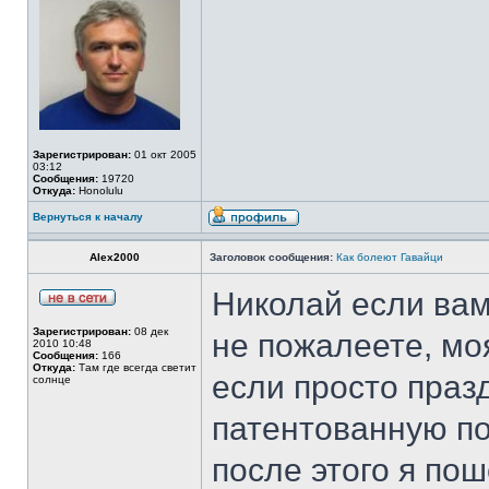
Зарегистрирован:
01 окт 2005
03:12
Сообщения:
19720
Откуда:
Honolulu
Вернуться к началу
Alex2000
Заголовок сообщения:
Как болеют Гавайци
Николай если вам
Зарегистрирован:
08 дек
не пожалеете, мо
2010 10:48
Сообщения:
166
Откуда:
Там где всегда светит
если просто праз
солнце
патентованную по
после этого я пош