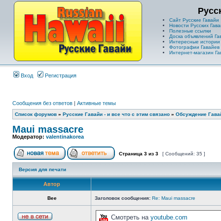
Русс
Сайт Русские Гавайи
Новости Русских Гава
Полезные ссылки
Доска объявлений Га
Интересные истории
Фотографии Гавайев
Интернет-магазин Га
Вход
Регистрация
Сообщения без ответов
|
Активные темы
Список форумов
»
Русские Гавайи - и все что с этим связано
»
Обсуждение Гава
Maui massacre
Модератор:
valentinakorea
Страница
3
из
3
[ Сообщений: 35 ]
Версия для печати
Автор
Bee
Заголовок сообщения:
Re: Maui massacre
Смотреть на
youtube.com