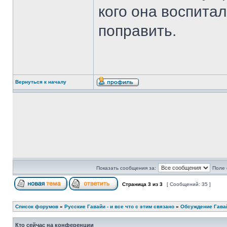
кого она воспита
поправить.
Вернуться к началу
Показать сообщения за:
Поле 
Страница
3
из
3
[ Сообщений: 35 ]
Список форумов
»
Русские Гавайи - и все что с этим связано
»
Обсуждение Гава
Кто сейчас на конференции