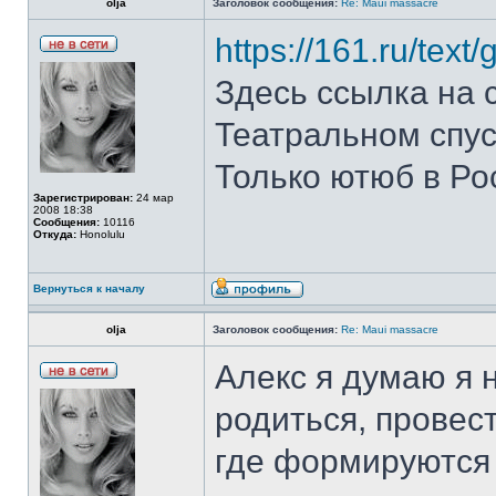
olja
Заголовок сообщения:
Re: Maui massacre
https://161.ru/tex
Здесь ссылка на 
Театральном спус
Только ютюб в Ро
Зарегистрирован:
24 мар
2008 18:38
Сообщения:
10116
Откуда:
Honolulu
Вернуться к началу
olja
Заголовок сообщения:
Re: Maui massacre
Алекс я думаю я 
родиться, провес
где формируются 