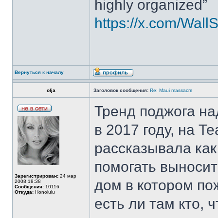
highly organized”
https://x.com/Wal
Вернуться к началу
olja
Заголовок сообщения:
Re: Maui massacre
Тренд поджога на
в 2017 году, на 
рассказывала ка
помогать выносит
Зарегистрирован:
24 мар
дом в котором по
2008 18:38
Сообщения:
10116
Откуда:
Honolulu
есть ли там кто, 