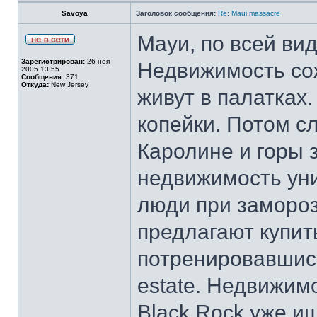
Savoya
Заголовок сообщения:
Re: Maui massacre
Мауи, по всей ви
Зарегистрирован:
26 ноя
Недвижимость сож
2005 13:55
Сообщения:
371
Откуда:
New Jersey
живут в палатках.
копейки. Потом с
Каролине и горы 
недвижимость уни
люди при замороз
предлагают купить
потренировавшись
estate. Недвижим
Black Rock уже и