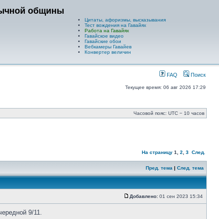
зычной общины
Цитаты, афоризмы, высказывания
Тест вождения на Гавайях
Работа на Гавайях
Гавайское видео
Гавайские обои
Вебкамеры Гавайев
Конвертер величин
FAQ
Поиск
Текущее время: 06 авг 2026 17:29
Часовой пояс: UTC − 10 часов
На страницу
1
,
2
,
3
След.
Пред. тема
|
След. тема
Добавлено:
01 сен 2023 15:34
ередной 9/11.