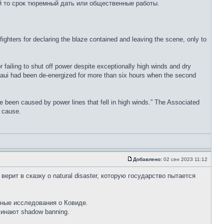
кой то срок тюремный дать или общественные работы.
ighters for declaring the blaze contained and leaving the scene, only to
failing to shut off power despite exceptionally high winds and dry
st Maui had been de-energized for more than six hours when the second
have been caused by power lines that fell in high winds.” The Associated
e cause.
Добавлено:
02 сен 2023 11:12
ерит в сказку о natural disaster, которую государство пытается
ьные исследования о Ковиде.
чинают shadow banning.