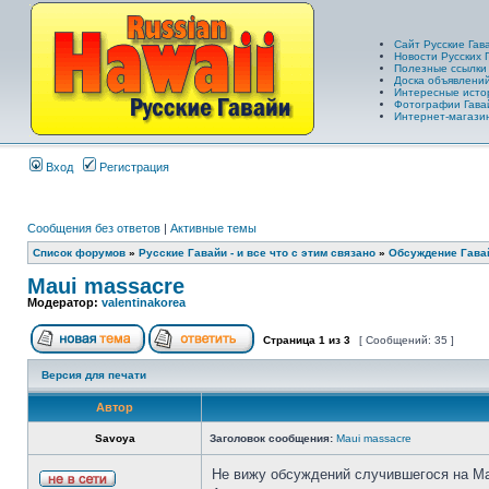
Сайт Русские Гав
Новости Русских 
Полезные ссылки
Доска объявлений
Интересные исто
Фотографии Гава
Интернет-магазин
Вход
Регистрация
Сообщения без ответов
|
Активные темы
Список форумов
»
Русские Гавайи - и все что с этим связано
»
Обсуждение Гава
Maui massacre
Модератор:
valentinakorea
Страница
1
из
3
[ Сообщений: 35 ]
Версия для печати
Автор
Savoya
Заголовок сообщения:
Maui massacre
Не вижу обсуждений случившегося на Мау