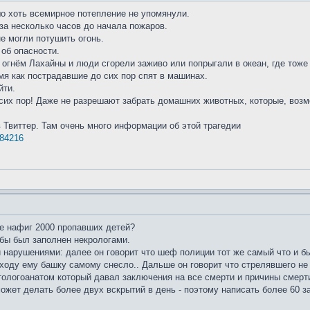
шо хоть всемирное потепление не упомянули.
за несколько часов до начала пожаров.
е могли потушить огонь.
об опасности.
огнём Лахайны и люди сгорели заживо или попрыгали в океан, где тоже
емя как пострадавшие до сих пор спят в машинах.
йти.
сих пор! Даже не разрешают забрать домашних животных, которые, воз
в Твиттер. Там очень много информации об этой трагедии
684216
ие нафиг 2000 пропавших детей?
 бы был заполнен некрологами.
 нарушениями: далее он говорит что шеф полиции тот же самый что и б
ходу ему башку самому снесло.. Дальше он говорит что стрелявшего не н
тологоанатом который давал заключения на все смерти и причины смерти 
может делать более двух вскрытий в день - поэтому написать более 60 