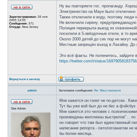
Ну вы повторяете гос. пропаганду. Хоро
Электричество на Мауи было отключено 
Также отключили и воду, поэтому люди н
Зарегистрирован:
26 ноя
2005 13:55
Не включили сирену, предупреждающую 
Сообщения:
371
Откуда:
New Jersey
Полиция перекрыла выезд из охваченной 
поселили в 5-звёздочные отели, в то вр
Около 2000 детей до сих пор не могут на
Местным запрещён въезд в Лахайну. До 
Это всё факты. Не поленитесь, зайдите 
https://twitter.com/i/status/1697905818375
Вернуться к началу
admin
Заголовок сообщения:
Re: Maui massacre
Мне кажется он гонит не по-детски.. Как
Тут бы уже вой был до не бес а фэйсбук
Site Admin
Мне кажется это человек с психическими
произведены миллионы выстрелов"... по 
он говорит что там был единственный па
написание репорта - патологоанатом не 
бы более месяца..