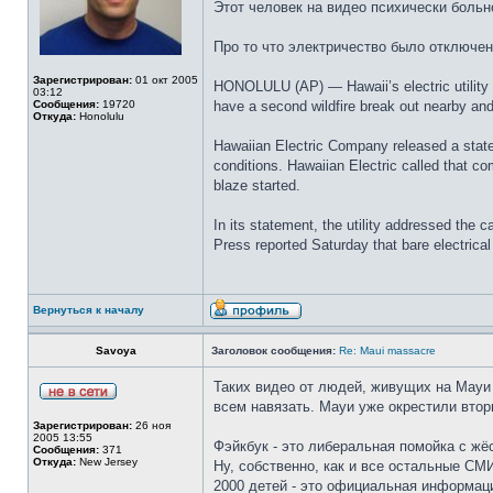
Этот человек на видео психически больно
Про то что электричество было отключен
Зарегистрирован:
01 окт 2005
HONOLULU (AP) — Hawaii’s electric utility ac
03:12
Сообщения:
19720
have a second wildfire break out nearby and
Откуда:
Honolulu
Hawaiian Electric Company released a statem
conditions. Hawaiian Electric called that co
blaze started.
In its statement, the utility addressed the c
Press reported Saturday that bare electrica
Вернуться к началу
Savoya
Заголовок сообщения:
Re: Maui massacre
Таких видео от людей, живущих на Мауи -
всем навязать. Мауи уже окрестили втор
Зарегистрирован:
26 ноя
2005 13:55
Фэйкбук - это либеральная помойка с жё
Сообщения:
371
Откуда:
New Jersey
Ну, собственно, как и все остальные СМИ
2000 детей - это официальная информац