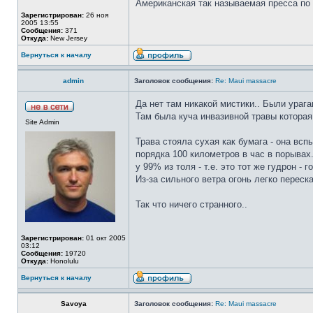
Американская так называемая пресса по 
Зарегистрирован:
26 ноя
2005 13:55
Сообщения:
371
Откуда:
New Jersey
Вернуться к началу
admin
Заголовок сообщения:
Re: Maui massacre
Да нет там никакой мистики.. Были урага
Там была куча инвазивной травы которая 
Site Admin
Трава стояла сухая как бумага - она всп
порядка 100 километров в час в порывах.
у 99% из толя - т.е. это тот же гудрон -
Из-за сильного ветра огонь легко переск
Так что ничего странного..
Зарегистрирован:
01 окт 2005
03:12
Сообщения:
19720
Откуда:
Honolulu
Вернуться к началу
Savoya
Заголовок сообщения:
Re: Maui massacre