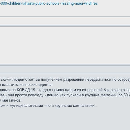
00-children-lahaina-public-schools-missing-maui-wildfires
ысячи людей стоят за получением разрешения передвигаться по острову
е власти клинические идиоты..
ровали на КОВИД-19 - когда я помню одним из их решений было запрет на
ве - они просто повсюду - помню как пускали в крупные магазины по 50 ч
 магазинов..
ом и муниципалитетами - но и крупными компаниями..