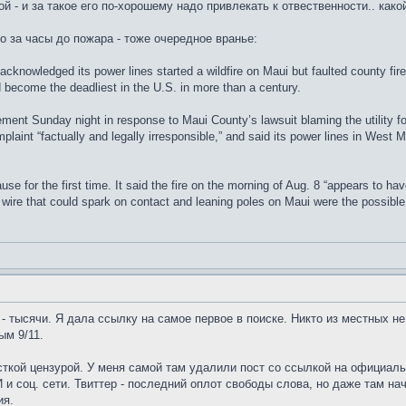
й - и за такое его по-хорошему надо привлекать к отвественности.. ка
о за часы до пожара - тоже очередное вранье:
knowledged its power lines started a wildfire on Maui but faulted county firef
 become the deadliest in the U.S. in more than a century.
ent Sunday night in response to Maui County’s lawsuit blaming the utility for 
mplaint “factually and legally irresponsible,” and said its power lines in We
ause for the first time. It said the fire on the morning of Aug. 8 “appears to 
l wire that could spark on contact and leaning poles on Maui were the possibl
 тысячи. Я дала ссылку на самое первое в поиске. Никто из местных не в
ым 9/11.
сткой цензурой. У меня самой там удалили пост со ссылкой на официал
 и соц. сети. Твиттер - последний оплот свободы слова, но даже там на
ия.