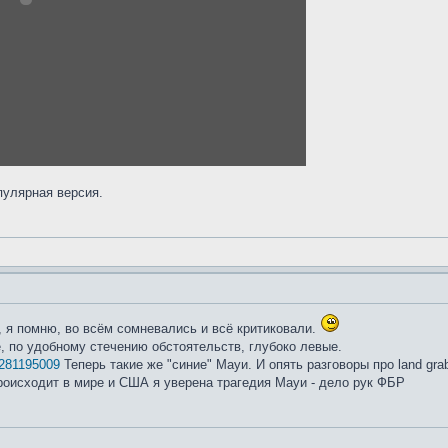
пулярная версия.
, я помню, во всём сомневались и всё критиковали.
, по удобному стечению обстоятельств, глубоко левые.
 7281195009
Теперь такие же "синие" Мауи. И опять разговоры про land grab
роисходит в мире и США я уверена трагедия Мауи - дело рук ФБР