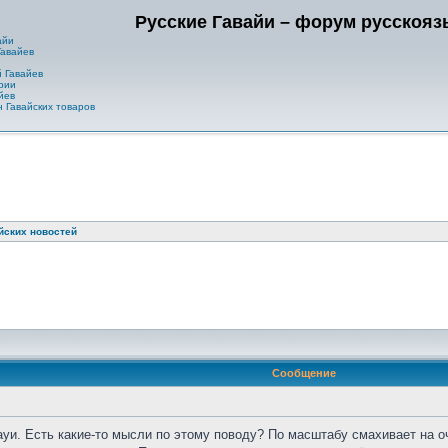
Русские Гавайи – форум русскоя
айи
Гавайев
 Гавайев
рии
йев
 Гавайских товаров
йских новостей
Сообщение
и. Есть какие-то мысли по этому поводу? По масштабу смахивает на оч