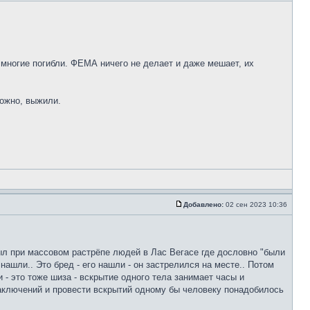
 многие погибли. ФЕМА ничего не делает и даже мешает, их
можно, выжили.
Добавлено:
02 сен 2023 10:36
ыл при массовом растрёпе людей в Лас Вегасе где дословно "были
ашли.. Это бред - его нашли - он застрелился на месте.. Потом
- это тоже шиза - вскрытие одного тела занимает часы и
заключений и провести вскрытий одному бы человеку понадобилось