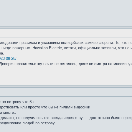
 следовали правилам и указаниям полицейских заживо сгорели. Те, кто п
нигде пожарных. Hawaiian Electric, кстати, официально заявили, что не
ра.
023-08-28/
Доверия правительству почти не осталось, даже не смотря на массивную
 по острову что бы
рствовать или просто что бы не пилили видосики
а месте..
 делают, но получилось как всегда через ж.пу... - достаточно было перек
ередвижение людей по острову.