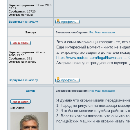
Зарегистрирован:
01 окт 2005
03:12
Сообщения:
19720
Откуда:
Honolulu
Вернуться к началу
Savoya
Заголовок сообщения:
Re: Maui massacre
Это и сами американцы говорят - те, кто
Ещё интересный момент - никто не видел 
электроэнергию задолго до начала пожа
Зарегистрирован:
26 ноя
2005 13:55
https://www.reuters.com/legal/hawaiian- ... 
Сообщения:
371
Откуда:
New Jersey
Америка накануне грандиозного шухера. 
Вернуться к началу
admin
Заголовок сообщения:
Re: Maui massacre
Я думаю что ограничивали передвижение
1. Народ не ринулся на пожарища мароде
Site Admin
2. Что бы не мешали службам работать н
3. Власти хотели показать что они что то
полицейских машин и не ограничивать п