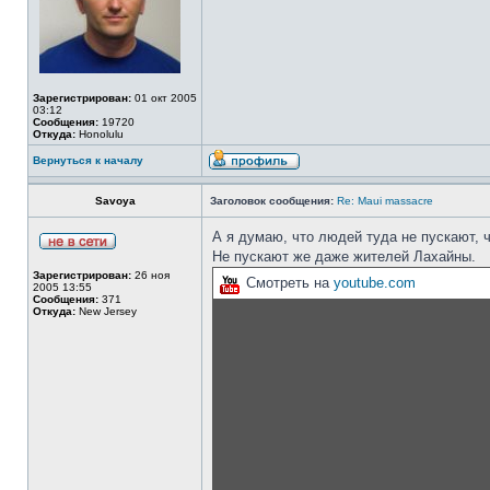
Зарегистрирован:
01 окт 2005
03:12
Сообщения:
19720
Откуда:
Honolulu
Вернуться к началу
Savoya
Заголовок сообщения:
Re: Maui massacre
А я думаю, что людей туда не пускают, 
Не пускают же даже жителей Лахайны.
Зарегистрирован:
26 ноя
Смотреть на
youtube.com
2005 13:55
Сообщения:
371
Откуда:
New Jersey