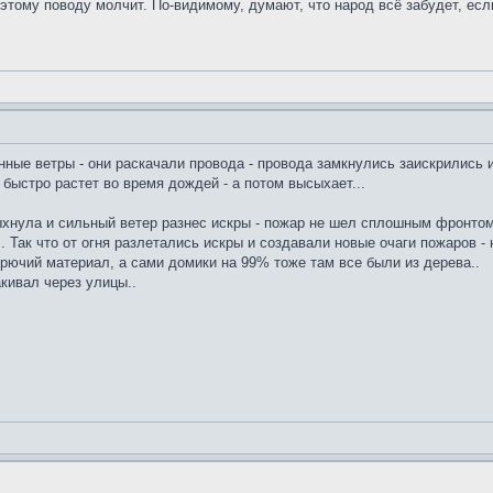
этому поводу молчит. По-видимому, думают, что народ всё забудет, есл
нные ветры - они раскачали провода - провода замкнулись заискрились 
быстро растет во время дождей - а потом высыхает...
ыхнула и сильный ветер разнес искры - пожар не шел сплошным фронтом -
. Так что от огня разлетались искры и создавали новые очаги пожаров -
 горючий материал, а сами домики на 99% тоже там все были из дерева..
акивал через улицы..