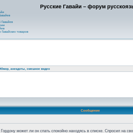
Русские Гавайи – форум русскоя
айи
Гавайев
 Гавайев
рии
йев
 Гавайских товаров
Юмор, анекдоты, смешное видео
Сообщение
ь Гордону может ли он спать спокойно находясь в списке. Спросил на св