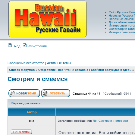
Сайт Русские Гав
Новости Русских 
Полезные ссылки
Доска объявлений
Интересные исто
Фотографии Гава
Интернет-магазин
Вход
Регистрация
Сообщения без ответов
|
Активные темы
Список форумов
»
Офф-топик - все что не сязано с Гавайями обсуждаем здесь
»
Смотрим и смеемся
Страница
44
из
44
[ Сообщений: 654 ]
Версия для печати
Автор
olja
Заголовок сообщения:
Re: Смотрим и смеемся
Ответил так ответил. Вот и пойми тепер