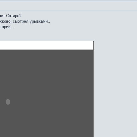
нает Сатира?
нжово, смотрел урывками..
тарии..