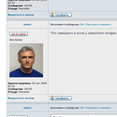
03:12
Сообщения:
19720
Откуда:
Honolulu
Вернуться к началу
admin
Заголовок сообщения:
Re: Смотрим и смеемся
Что смешного в если у животного вторая
Site Admin
Зарегистрирован:
01 окт 2005
03:12
Сообщения:
19720
Откуда:
Honolulu
Вернуться к началу
admin
Заголовок сообщения:
Re: Смотрим и смеемся