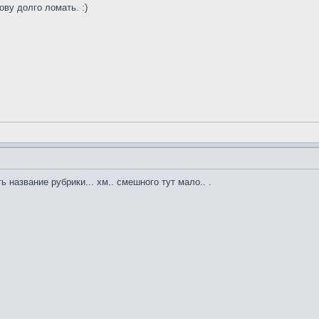
ву долго ломать. :)
 название рубрики... хм.. смешного тут мало.. .