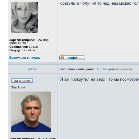
братьям а получил то над чем можно голо
Зарегистрирован:
24 мар
2008 18:38
Сообщения:
10116
Откуда:
Honolulu
Вернуться к началу
admin
Заголовок сообщения:
Re: Смотрим и смеемся
Я аж прокрутил на верх что бы посмотреть
Site Admin
Зарегистрирован:
01 окт 2005