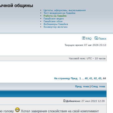
зычной общины
Цитаты, афоризмы, высказывания
Тест вождения на Гавайях
Работа на Гавайях
Гавайское видео
Гавайские обои
Вебкамеры Гавайев
Конвертер величин
FAQ
Поиск
Текущее время: 07 авг 2026 23:12
Часовой пояс: UTC − 10 часов
На страницу
Пред.
1
...
40
,
41
,
42
,
43
,
44
Пред. тема
|
След. тема
Добавлено:
27 июл 2022 12:29
ою голову
Хотел заверения спокойствия на свой комплимент