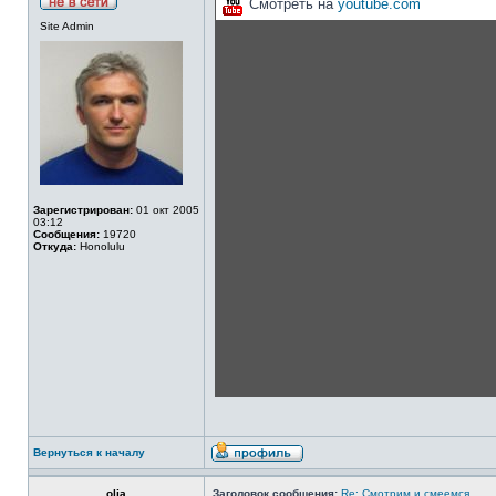
Смотреть на
youtube.com
Site Admin
Зарегистрирован:
01 окт 2005
03:12
Сообщения:
19720
Откуда:
Honolulu
Вернуться к началу
olja
Заголовок сообщения:
Re: Смотрим и смеемся