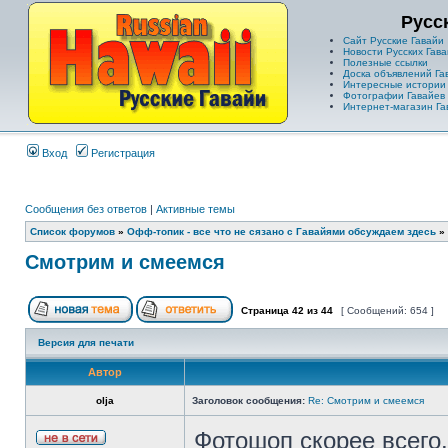
Русс
Сайт Русские Гавайи
Новости Русских Гава
Полезные ссылки
Доска объявлений Га
Интересные истории
Фотографии Гавайев
Интернет-магазин Га
Вход
Регистрация
Сообщения без ответов
|
Активные темы
Список форумов
»
Офф-топик - все что не сязано с Гавайями обсуждаем здесь
»
Смотрим и смеемся
Страница
42
из
44
[ Сообщений: 654 ]
Версия для печати
Автор
olja
Заголовок сообщения:
Re: Смотрим и смеемся
Фотошоп скорее всего.