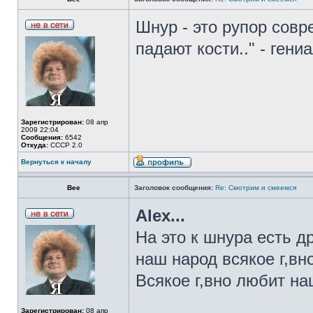
Шнур - это рупор совр
падают кости.." - гени
Зарегистрирован:
08 апр
2009 22:04
Сообщения:
6542
Откуда:
СССР 2.0
Вернуться к началу
Bee
Заголовок сообщения:
Re: Смотрим и смеемся
Alex...
На это к шнура есть д
наш народ всякое г,вно
Всякое г,вно любит наш
Зарегистрирован:
08 апр