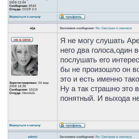
2009 22:04
Сообщения:
6542
Откуда:
СССР 2.0
Вернуться к началу
olja
Заголовок сообщения:
Re: Смотрим и смеемся
Я не могу слушать Аре
него два голоса,один в
послушать его интерес
бы не произошло он вс
это и есть именно тако
Зарегистрирован:
24 мар
2008 18:38
Ну а так страшно это 
Сообщения:
10116
Откуда:
Honolulu
понятный. И выхода не
Вернуться к началу
admin
Заголовок сообщения:
Re: Смотрим и смеемся