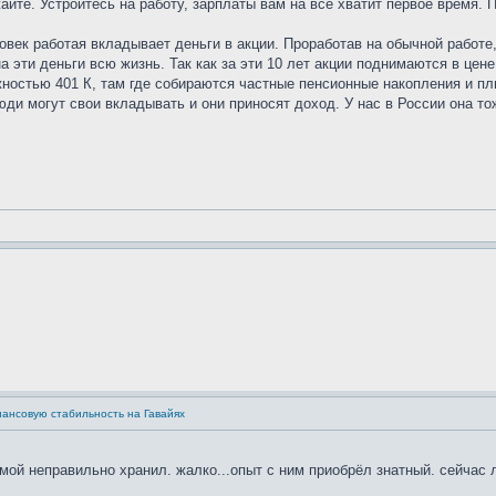
жайте. Устроитесь на работу, зарплаты вам на все хватит первое время.
овек работая вкладывает деньги в акции. Проработав на обычной работ
 эти деньги всю жизнь. Так как за эти 10 лет акции поднимаются в цен
жностью 401 К, там где собираются частные пенсионные накопления и пл
юди могут свои вкладывать и они приносят доход. У нас в России она то
нансовую стабильность на Гавайях
имой неправильно хранил. жалко...опыт с ним приобрёл знатный. сейчас ле