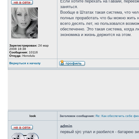
Если хотите перехать на Гаваии, переез
заняться.
Вообще в Штатах такая система, что чел
полных проработать что бы можно жить на
всего десять лет, но пользовался возмо
обеспеченно. Это такая система, когда л
экономика и жизнь держится на этом.
Зарегистрирован:
24 мар
2008 18:38
Сообщения:
10116
Откуда:
Honolulu
Вернуться к началу
look
Заголовок сообщения:
Re: Как обеспечить себе фи
admin
первый sjrc упал и разбился - батарею з