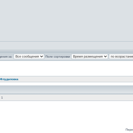
ения за:
Поле сортировки
Флудиловка
 1
Пере