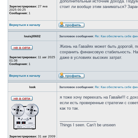
дополнительный источник дохода. Подумы
стоит ли вообще этим заниматься? Заран
Зарегистрирован:
27 янв
2025 00:25
Сообщения:
1
Вернуться к началу
louisjl0602
Заголовок сообщения:
Re: Как обеспечить себе фи
Жизнь на Гавайях может быть дорогой, 
сохранить финансовую стабильность. Н
даже в условиях высоких затрат.
Зарегистрирован:
11 авг 2025
01:36
Сообщения:
1
Вернуться к началу
look
Заголовок сообщения:
Re: Как обеспечить себе фи
я тоже хочу переехать на Гавайи!!! с до
если есть проверенные стратегии с сове
как то так.
_________________
Things I seen. Can’t be unseen
Зарегистрирован:
31 авг 2009