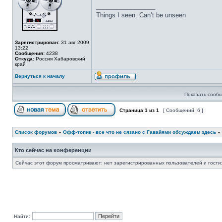
_________________
Things I seen. Can’t be unseen
Зарегистрирован:
31 авг 2009
13:22
Сообщения:
4238
Откуда:
Россия Хабаровский
край
Вернуться к началу
Показать сообщ
Страница
1
из
1
[ Сообщений: 6 ]
Список форумов
»
Офф-топик - все что не сязано с Гавайями обсуждаем здесь
»
Кто сейчас на конференции
Сейчас этот форум просматривают: нет зарегистрированных пользователей и гости:
Найти: