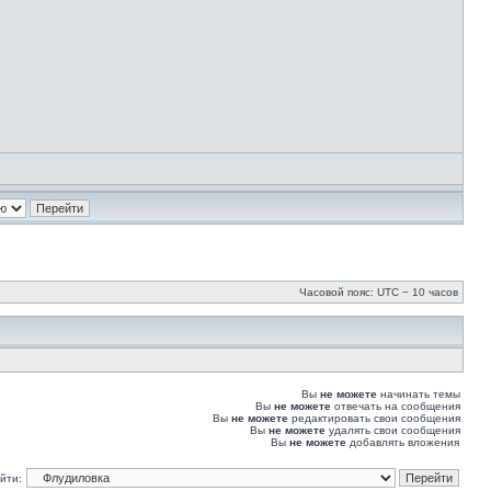
Часовой пояс: UTC − 10 часов
Вы
не можете
начинать темы
Вы
не можете
отвечать на сообщения
Вы
не можете
редактировать свои сообщения
Вы
не можете
удалять свои сообщения
Вы
не можете
добавлять вложения
йти: