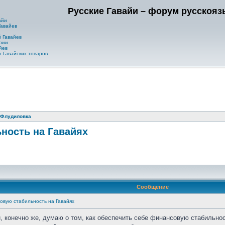
Русские Гавайи – форум русскоя
айи
Гавайев
 Гавайев
рии
йев
 Гавайских товаров
Флудиловка
ность на Гавайях
Сообщение
овую стабильность на Гавайях
и, конечно же, думаю о том, как обеспечить себе финансовую стабильно