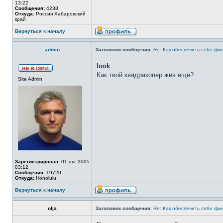
13:22
Сообщения:
4238
Откуда:
Россия Хабаровский
край
Вернуться к началу
admin
Заголовок сообщения:
Re: Как обеспечить себе фи
look
Как твой квадракопер жив еще?
Site Admin
Зарегистрирован:
01 окт 2005
03:12
Сообщения:
19720
Откуда:
Honolulu
Вернуться к началу
olja
Заголовок сообщения:
Re: Как обеспечить себе фи