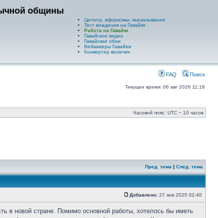
зычной общины
Цитаты, афоризмы, высказывания
Тест вождения на Гавайях
Работа на Гавайях
Гавайское видео
Гавайские обои
Вебкамеры Гавайев
Конвертер величин
FAQ
Поиск
Текущее время: 06 авг 2026 11:18
Часовой пояс: UTC − 10 часов
Пред. тема
|
След. тема
Добавлено:
27 янв 2025 02:40
сть в новой стране. Помимо основной работы, хотелось бы иметь