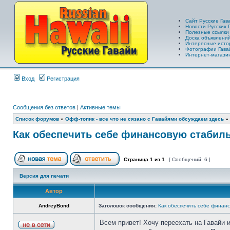
Сайт Русские Гав
Новости Русских 
Полезные ссылки
Доска объявлений
Интересные исто
Фотографии Гава
Интернет-магазин
Вход
Регистрация
Сообщения без ответов
|
Активные темы
Список форумов
»
Офф-топик - все что не сязано с Гавайями обсуждаем здесь
»
Как обеспечить себе финансовую стабиль
Страница
1
из
1
[ Сообщений: 6 ]
Версия для печати
Автор
AndreyBond
Заголовок сообщения:
Как обеспечить себе финанс
Всем привет! Хочу переехать на Гавайи 