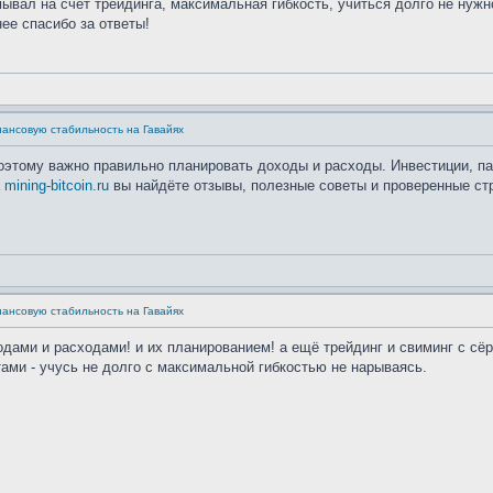
вал на счет трейдинга, максимальная гибкость, учиться долго не нужно
ее спасибо за ответы!
нансовую стабильность на Гавайях
поэтому важно правильно планировать доходы и расходы. Инвестиции, п
а
mining-bitcoin.ru
вы найдёте отзывы, полезные советы и проверенные стр
нансовую стабильность на Гавайях
ходами и расходами! и их планированием! а ещё трейдинг и свиминг с сёр
тами - учусь не долго с максимальной гибкостью не нарываясь.