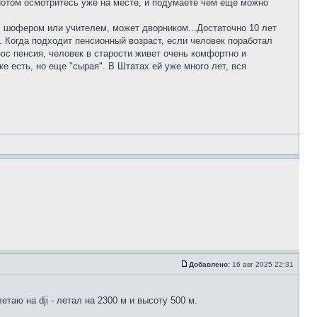
 Потом осмотритесь уже на месте, и подумаете чем еще можно
е, шофером или учителем, может дворником...Достаточно 10 лет
е. Когда подходит пенсионный возраст, если человек поработал
юс пенсия, человек в старости живет очень комфортно и
же есть, но еще "сырая". В Штатах ей уже много лет, вся
Добавлено:
16 авг 2025 22:31
таю на dji - летал на 2300 м и высоту 500 м.