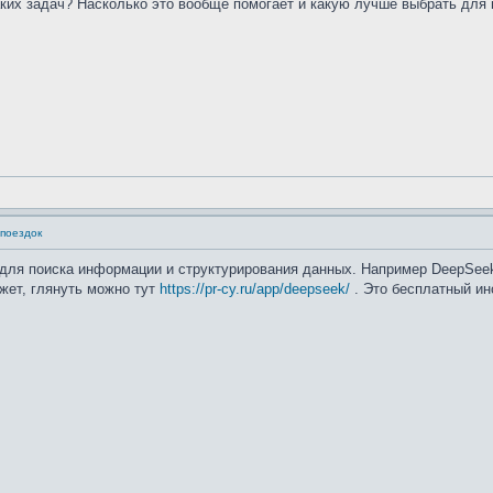
аких задач? Насколько это вообще помогает и какую лучше выбрать для
 поездок
 для поиска информации и структурирования данных. Например DeepSee
ет, глянуть можно тут
https://pr-cy.ru/app/deepseek/
. Это бесплатный ин