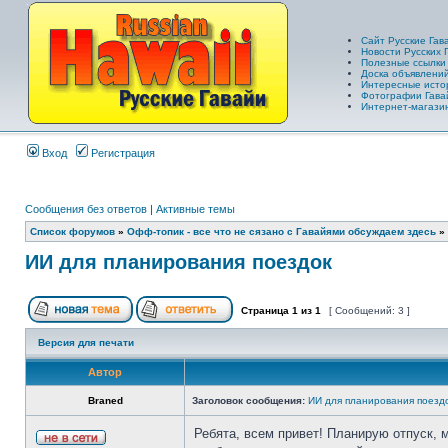
Сайт Русские Гав
Новости Русских 
Полезные ссылки
Доска объявлений
Интересные исто
Фотографии Гава
Интернет-магазин
Вход
Регистрация
Сообщения без ответов
|
Активные темы
Список форумов
»
Офф-топик - все что не сязано с Гавайями обсуждаем здесь
»
ИИ для планирования поездок
Страница
1
из
1
[ Сообщений: 3 ]
Версия для печати
Автор
Braned
Заголовок сообщения:
ИИ для планирования поезд
Ребята, всем привет! Планирую отпуск, 