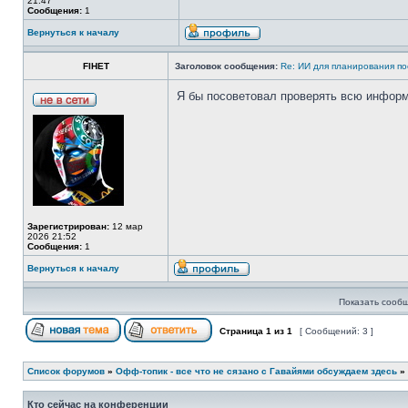
21:47
Сообщения:
1
Вернуться к началу
FIHET
Заголовок сообщения:
Re: ИИ для планирования по
Я бы посоветовал проверять всю информ
Зарегистрирован:
12 мар
2026 21:52
Сообщения:
1
Вернуться к началу
Показать сообщ
Страница
1
из
1
[ Сообщений: 3 ]
Список форумов
»
Офф-топик - все что не сязано с Гавайями обсуждаем здесь
»
Кто сейчас на конференции