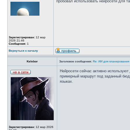
пробовал использовать нейросети для т
Зарегистрирован:
12 мар
2026 21:46
Сообщения:
1
Вернуться к началу
Kelebor
Заголовок сообщения:
Re: ИИ для планирования
Нейросети сейчас активно используют
примерный маршрут под заданный бюдж
языках.
Зарегистрирован:
12 мар 2026