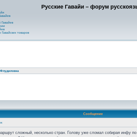
Русские Гавайи – форум русскоя
айи
Гавайев
 Гавайев
рии
йев
 Гавайских товаров
Флудиловка
Сообщение
ок
маршрут сложный, несколько стран. Голову уже сломал собирая инфу по