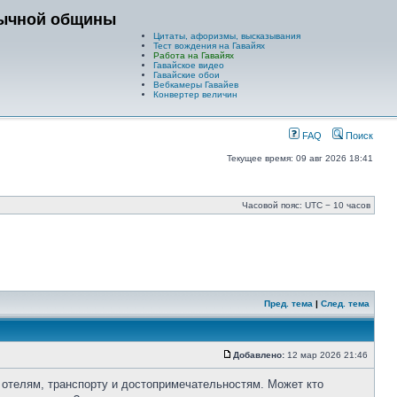
зычной общины
Цитаты, афоризмы, высказывания
Тест вождения на Гавайях
Работа на Гавайях
Гавайское видео
Гавайские обои
Вебкамеры Гавайев
Конвертер величин
FAQ
Поиск
Текущее время: 09 авг 2026 18:41
Часовой пояс: UTC − 10 часов
Пред. тема
|
След. тема
Добавлено:
12 мар 2026 21:46
 отелям, транспорту и достопримечательностям. Может кто