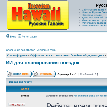
Русс
Сайт Русские Гавайи
Новости Русских Гава
Полезные ссылки
Доска объявлений Га
Интересные истории
Фотографии Гавайев
Интернет-магазин Га
Вход
Регистрация
Сообщения без ответов
|
Активные темы
Список форумов
»
Офф-топик - все что не сязано с Гавайями обсуждаем здесь
»
ИИ для планирования поездок
Страница
1
из
1
[ Сообщений: 3 ]
Версия для печати
Автор
Braned
Заголовок сообщения:
ИИ для планирования поезд
Ребята, всем при