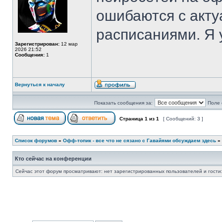
ошибаются с акт
расписаниями. Я 
Зарегистрирован:
12 мар
2026 21:52
Сообщения:
1
Вернуться к началу
Показать сообщения за:
Поле 
Страница
1
из
1
[ Сообщений: 3 ]
Список форумов
»
Офф-топик - все что не сязано с Гавайями обсуждаем здесь
»
Кто сейчас на конференции
Сейчас этот форум просматривают: нет зарегистрированных пользователей и гости: