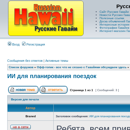
Русс
Сайт Русские Гавайи
Новости Русских Гава
Полезные ссылки
Доска объявлений Га
Интересные истории
Фотографии Гавайев
Интернет-магазин Га
Вход
Регистрация
Сообщения без ответов
|
Активные темы
Список форумов
»
Офф-топик - все что не сязано с Гавайями обсуждаем здесь
»
ИИ для планирования поездок
Страница
1
из
1
[ Сообщений: 3 ]
Версия для печати
Автор
Braned
Заголовок сообщения:
ИИ для планирования поезд
Ребята, всем при