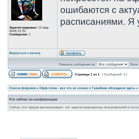
ошибаются с акт
расписаниями. Я 
Зарегистрирован:
12 мар
2026 21:52
Сообщения:
1
Вернуться к началу
Показать сообщения за:
Поле 
Страница
1
из
1
[ Сообщений: 3 ]
Список форумов
»
Офф-топик - все что не сязано с Гавайями обсуждаем здесь
»
Кто сейчас на конференции
Сейчас этот форум просматривают: нет зарегистрированных пользователей и гости: