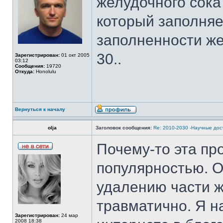
желудочного сока
который заполняе
заполненности же
30..
Зарегистрирован:
01 окт 2005
03:12
Сообщения:
19720
Откуда:
Honolulu
Вернуться к началу
olja
Заголовок сообщения:
Re: 2010-2030 -Научные до
Почему-то эта пр
популярностью. 
удалению части 
травматично. Я 
Зарегистрирован:
24 мар
2008 18:38