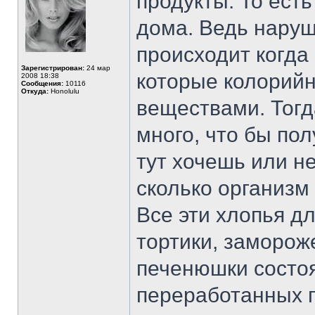
продукты. То ест
дома. Ведь нару
происходит когда
Зарегистрирован:
24 мар
которые колорийн
2008 18:38
Сообщения:
10116
Откуда:
Honolulu
веществами. Тогд
много, что бы по
тут хочешь или не
сколько организм
Все эти хлопья д
тортики, заморо
печенюшки состоя
переработанных п