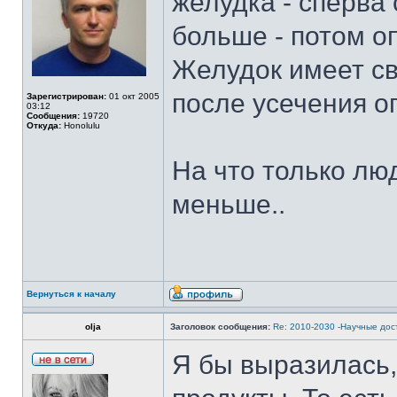
желудка - сперва
больше - потом о
Желудок имеет св
после усечения о
Зарегистрирован:
01 окт 2005
03:12
Сообщения:
19720
Откуда:
Honolulu
На что только люд
меньше..
Вернуться к началу
olja
Заголовок сообщения:
Re: 2010-2030 -Научные до
Я бы выразилась,