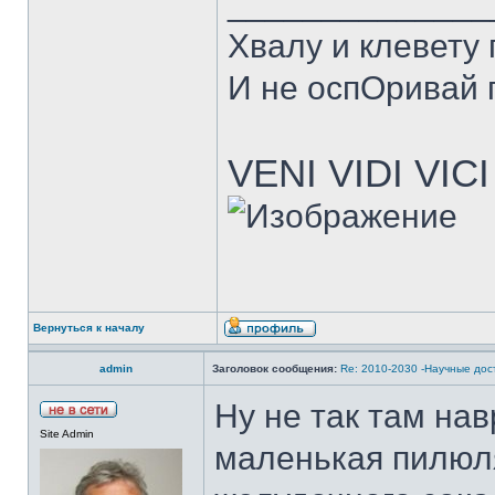
______________
Хвалу и клевету
И не оспОривай г
VENI VIDI VICI
Вернуться к началу
admin
Заголовок сообщения:
Re: 2010-2030 -Научные до
Ну не так там нав
Site Admin
маленькая пилюл