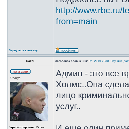
http://www.rbc.ru/
from=main
Вернуться к началу
Sokol
Заголовок сообщения:
Re: 2010-2030 -Научные до
Админ - это все 
Оракул
Холмс..Она сдела
лицо криминальн
услуг..
И еще один приме
Зарегистрирован:
15 сен