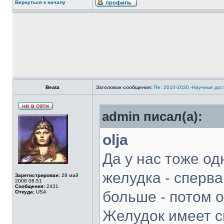
Вернуться к началу
Beata
Заголовок сообщения:
Re: 2010-2030 -Научные до
admin писал(а):
olja
Да у нас тоже о
желудка - сперва
Зарегистрирован:
28 май
2008 08:51
Сообщения:
2431
больше - потом о
Откуда:
USA
Желудок имеет св