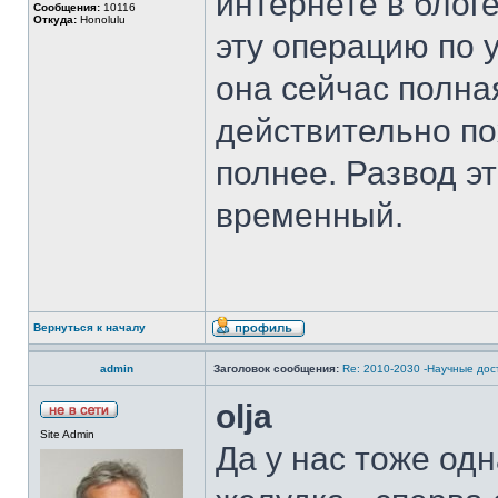
интернете в блог
Сообщения:
10116
Откуда:
Honolulu
эту операцию по 
она сейчас полна
действительно по
полнее. Развод э
временный.
Вернуться к началу
admin
Заголовок сообщения:
Re: 2010-2030 -Научные до
olja
Site Admin
Да у нас тоже од