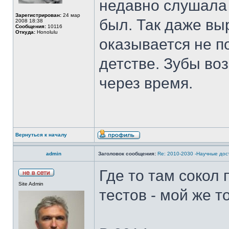
недавно слушала 
Зарегистрирован:
24 мар
был. Так даже вы
2008 18:38
Сообщения:
10116
Откуда:
Honolulu
оказывается не по
детстве. Зубы во
через время.
Вернуться к началу
admin
Заголовок сообщения:
Re: 2010-2030 -Научные до
Где то там сокол 
Site Admin
тестов - мой же т