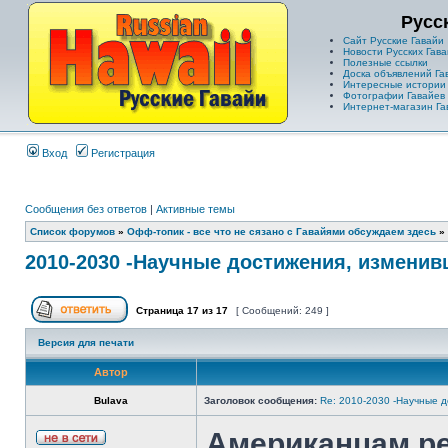
Русс
Сайт Русские Гавайи
Новости Русских Гава
Полезные ссылки
Доска объявлений Га
Интересные истории
Фотографии Гавайев
Интернет-магазин Га
Вход
Регистрация
Сообщения без ответов
|
Активные темы
Список форумов
»
Офф-топик - все что не сязано с Гавайями обсуждаем здесь
»
2010-2030 -Научные достижения, измени
Страница
17
из
17
[ Сообщений: 249 ]
Версия для печати
Автор
Bulava
Заголовок сообщения:
Re: 2010-2030 -Научные 
Американцам р