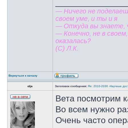
______________
— Ничего не поделаешь
своем уме, и ты и я
— Откуда вы знаете, ч
— Конечно, не в своем
оказалась?
(С) Л.К.
Вернуться к началу
olja
Заголовок сообщения:
Re: 2010-2030 -Научные до
Вета посмотрим к
Во всем нужно ра
Очень часто опер