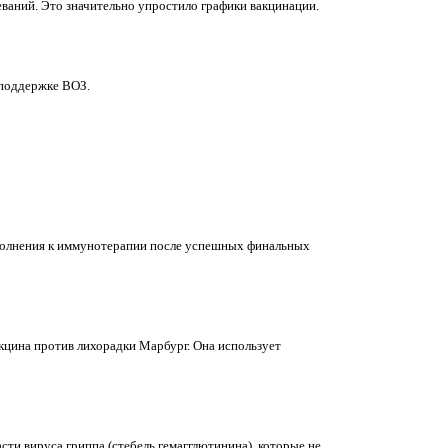
еваний. Это значительно упростило графики вакцинации.
 поддержке ВОЗ.
ополнения к иммунотерапии после успешных финальных
акцина против лихорадки Марбург. Она использует
ти вируса гриппа (стебель гемагглютинина), которые не