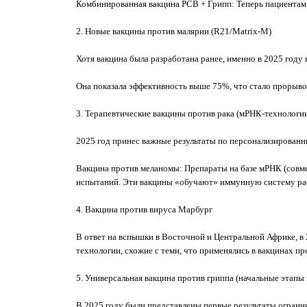
Комбинированная вакцина РСВ + Грипп: Теперь пациентам 
2. Новые вакцины против малярии (R21/Matrix-M)
Хотя вакцина была разработана ранее, именно в 2025 году
Она показала эффективность выше 75%, что стало прорыво
3. Терапевтические вакцины против рака (мРНК-технологи
2025 год принес важные результаты по персонализирован
Вакцина против меланомы: Препараты на базе мРНК (совм
испытаний. Эти вакцины «обучают» иммунную систему рас
4. Вакцина против вируса Марбург
В ответ на вспышки в Восточной и Центральной Африке, в 
технологии, схожие с теми, что применялись в вакцинах п
5. Универсальная вакцина против гриппа (начальные этапы
В 2025 году были представлены первые результаты огранич