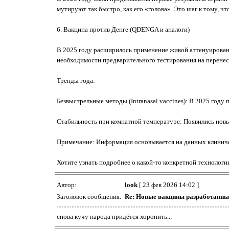
мутируют так быстро, как его «голова». Это шаг к тому, что
6. Вакцина против Денге (QDENGA и аналоги)
В 2025 году расширилось применение живой аттенуированн
необходимости предварительного тестирования на перене
Тренды года:
Безвыстрельные методы (Intranasal vaccines): В 2025 году
Стабильность при комнатной температуре: Появились новы
Примечание: Информация основывается на данных клиниче
Хотите узнать подробнее о какой-то конкретной технологи
Автор:
look
[ 23 фев 2026 14:02 ]
Заголовок сообщения:
Re: Новые вакцины разработанные
снова кучу народа придётся хоронить...