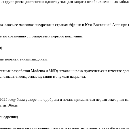
из групп риска достаточно одного укола для защиты от обоих сезонных забол
 началось ее массовое внедрение в странах Африки и Юго-Восточной Азии при
м по сравнению с препаратами первого поколения.
и)
ным неоантигенным вакцинам.
естные разработки Moderna и MSD) начали широко применяться в качестве д
познавать конкретные мутации в опухоли пациента.
2025 году была ускоренно одобрена и начала применяться первая векторная в
ротив Эболы.
 внедрения)
енного использования «универсальных» вакцин, нацеленных на стабильные час