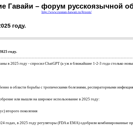
ие Гавайи – форум русскоязычной 
http://www.russian-hawaii.ru/4room/
025 году.
025 году.
ны в 2025 году - спросил ChatGPT (а уж в ближайшие 1-2-3 года столько новы
бенно в области борьбы с тропическими болезнями, респираторными инфекция
брение или вышли на широкое использование в 2025 году:
ус) второго поколения
24 годах, в 2025 году регуляторы (FDA и EMA) одобрили комбинированные п