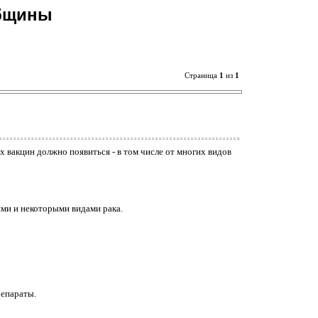
общины
Страница
1
из
1
х вакцин должно появиться - в том числе от многих видов
ми и некоторыми видами рака.
репараты.