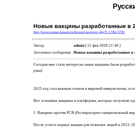
Русск
Новые вакцины разработанные в 2
http://www.russian-hawaii.ru/4room/viewtopic.php?f=17&t=5781
Автор:
admin
[ 21 фев 2026 21:46 ]
Заголовок сообщения:
Новые вакцины разработанные в 2
Сегодня мне стало интересно какие вакцины были разработа
рака)
2025 год стал важным этапом в мировой иммунологии, осо
Вот основные вакцины и платформы, которые получили одо
1. Вакцины против РСВ (Респираторно-синцитиальный вир
После успеха первых вакцин для пожилых людей в 2023–20