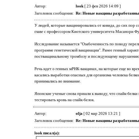
Автор:
look
[ 23 фев 2026 14:09 ]
Заголовок сообщения:
Re: Новые вакцины разработанные
У людей, которые вакцинировались от ковида, до сих пор 
главе с профессором Киотского университета Масанори Ф
Исследование называется "Озабоченность по поводу перел
программе генетической вакцинации". Ранее генный характ
поствакцинальному тромбозу и последующему нарушению 
Речь идет о генных мРНК-вакцинах, на которые еще во вре
касались выработки опасных для организма человека белков
принимались во внимание.
Японские ученые снова пришли к выводу, что спайк-белки
тестировать кровь на спайк-белок.
Автор:
olja
[ 02 мар 2026 13:21 ]
Заголовок сообщения:
Re: Новые вакцины разработанные
look писал(а):