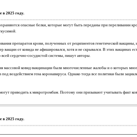
 в 2025 году.
сохраняются опасные белки, которые могут быть переданы при переливании кр
укусимой.
ивания препаратов крови, полученных от реципиентов генетической вакцины, 
ер вакцин от ковида не афишировался, хотя и не скрывался. В этих вакцинах е
всей сердечно-сосудистой системы, пишут авторы.
мя массовой ковид-вакцинации были многочисленные жалобы и о которых многи
 под воздействием гена коронавируса. Однако тогда все политики были зацикл
 могут приводить к микротромбам. Поэтому они призывают учитывать факт ко
 в 2025 году.