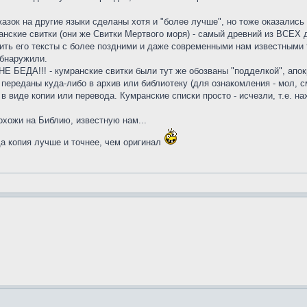
казок на другие языки сделаны хотя и "более лучше", но тоже оказалис
ранские свитки (они же Свитки Мертвого моря) - самый древний из ВСЕХ
ить его тексты с более поздними и даже современными нам известными 
обнаружили.
НЕ БЕДА!!! - кумранские свитки были тут же обозваны "подделкой", ап
ереданы куда-либо в архив или библиотеку (для ознакомления - мол, 
 в виде копии или перевода. Кумранские списки просто - исчезли, т.е. н
охожи на Библию, известную нам...
а копия лучше и точнее, чем оригинал