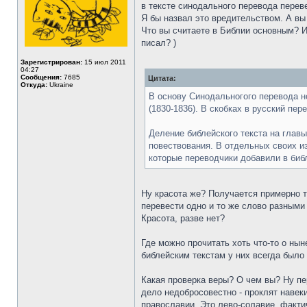
в тексте синодального перевода пере
Я бы назвал это вредительством. А вы
Что вы считаете в Библии основным? И
писал? )
Зарегистрирован:
15 июл 2011
04:27
Сообщения:
7685
Цитата:
Откуда:
Ukraine
В основу Синодальногого перевода но
(1830-1836). В скобках в русский пе
Деление библейского текста на главы
повествования. В отдельных своих 
которые переводчики добавили в библ
Ну красота же? Получается примерно та
перевести одно и то же слово разными 
Красота, разве нет?
Где можно прочитать хоть что-то о нын
библейским текстам у них всегда было
Какая проверка веры? О чем вы? Ну пе
дело недобросовестно - проклят навеки
православии. Это лево-солавие, факти