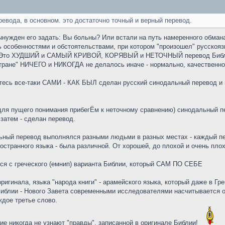
ревода, в основном. это достаточно точный и верный перевод.
вынужден его задать: Вы больны? Или встали на путь намеренного обман
ь особенностями и обстоятельствами, при котором "произошел" русскоя
ы). Это ХУДШИЙ и САМЫЙ КРИВОЙ, КОРЯВЫЙ и НЕТОЧНЫЙ перевод Библии
 стране" НИЧЕГО и НИКОГДА не делалось иначе - нормально, качествен
тесь все-таки САМИ - КАК БЫЛ сделан русский синодальный перевод и по
для пущего понимания прибегЁм к неточному сравнению) синодальный пе
затем - сделан перевод.
альный перевод выполнялся разными людьми в разных местах - каждый пе
ностранного языка - была различной. От хорошей, до плохой и очень пло
лся с греческого (емнип) варианта Библии, который САМ ПО СЕБЕ
ригинала, языка "народа книги" - арамейского языка, который даже в Гре
Библии - Нового Завета современными исследователями насчитывается ок
дое третье слово.
ие никогда не узнают "правды", записанной в оригинале Библии!