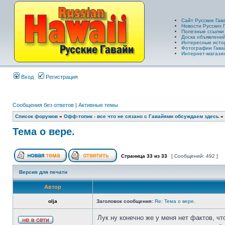
Сайт Русские Гав
Новости Русских 
Полезные ссылки
Доска объявлений
Интересные исто
Фотографии Гава
Интернет-магазин
Вход
Регистрация
Сообщения без ответов
|
Активные темы
Список форумов
»
Офф-топик - все что не сязано с Гавайями обсуждаем здесь
»
Тема о вере.
Страница
33
из
33
[ Сообщений: 492 ]
Версия для печати
Автор
olja
Заголовок сообщения:
Re: Тема о вере.
Лук ну конечно же у меня нет фактов, ч