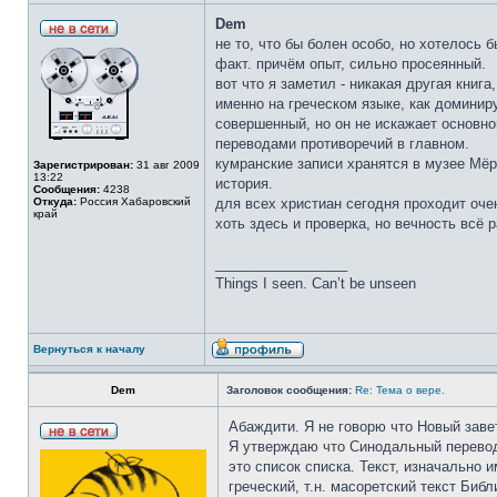
Dem
не то, что бы болен особо, но хотелось 
факт. причём опыт, сильно просеянный.
вот что я заметил - никакая другая книг
именно на греческом языке, как доминир
совершенный, но он не искажает основно
переводами противоречий в главном.
кумранские записи хранятся в музее Мёрт
Зарегистрирован:
31 авг 2009
13:22
история.
Сообщения:
4238
Откуда:
Россия Хабаровский
для всех христиан сегодня проходит очен
край
хоть здесь и проверка, но вечность всё 
_________________
Things I seen. Can’t be unseen
Вернуться к началу
Dem
Заголовок сообщения:
Re: Тема о вере.
Абаждити. Я не говорю что Новый завет
Я утверждаю что Синодальный перевод (
это список списка. Текст, изначально
греческий, т.н. масоретский текст Биб