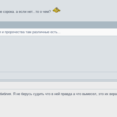
е сорока. а если нет...то о чем?
 и пророчества там различные есть...
иблия. Я не берусь судить что в ней правда а что вымесел, это их вера, 