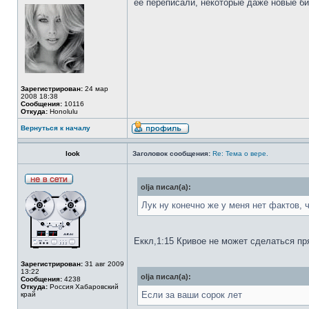
ее переписали, некоторые даже новые би
Зарегистрирован:
24 мар
2008 18:38
Сообщения:
10116
Откуда:
Honolulu
Вернуться к началу
look
Заголовок сообщения:
Re: Тема о вере.
olja писал(а):
Лук ну конечно же у меня нет фактов, 
Еккл,1:15 Кривое не может сделаться п
Зарегистрирован:
31 авг 2009
13:22
olja писал(а):
Сообщения:
4238
Откуда:
Россия Хабаровский
Если за ваши сорок лет
край