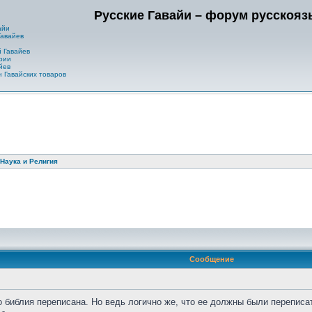
Русские Гавайи – форум русскоя
айи
Гавайев
 Гавайев
рии
йев
 Гавайских товаров
Наука и Религия
Сообщение
то библия переписана. Но ведь логично же, что ее должны были переписа