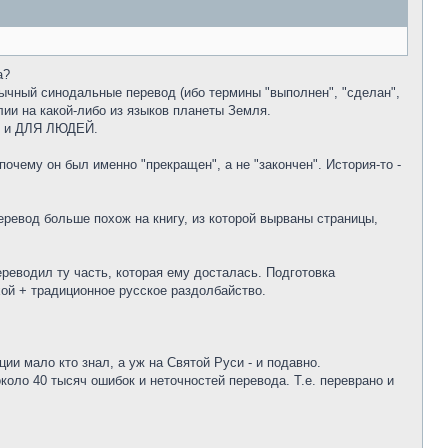
а?
зычный синодальные перевод (ибо термины "выполнен", "сделан",
 на какой-либо из языков планеты Земля.
но и ДЛЯ ЛЮДЕЙ.
чему он был именно "прекращен", а не "закончен". История-то -
ревод больше похож на книгу, из которой вырваны страницы,
реводил ту часть, которая ему досталась. Подготовка
хой + традиционное русское раздолбайство.
ции мало кто знал, а уж на Святой Руси - и подавно.
оло 40 тысяч ошибок и неточностей перевода. Т.е. переврано и