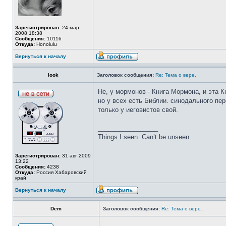
Зарегистрирован:
24 мар
2008 18:38
Сообщения:
10116
Откуда:
Honolulu
Вернуться к началу
look
Заголовок сообщения:
Re: Тема о вере.
Не, у мормонов - Книга Мормона, и эта 
но у всех есть Библии. синодального пер
только у иеговистов свой.
_________________
Things I seen. Can’t be unseen
Зарегистрирован:
31 авг 2009
13:22
Сообщения:
4238
Откуда:
Россия Хабаровский
край
Вернуться к началу
Dem
Заголовок сообщения:
Re: Тема о вере.