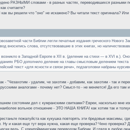
ведено РАЗНЫМИ словами - в разных частях, переводившихся разными п
 как считаете?
 как вы решили что "оно" не искажено? Вы читали текст оригинала? Или
возаветной части Библии легли печатные издания греческого Нового Завет
ревод вносились слова, отсутствовавшие в этих книгах, но наличествова
 возникло в Западной Европе в XII в. (деление на стихи — в XVI в.). Он
изданиях РБО дополнило деление на главы смысловым делением текста 
ейский текст «для ясности и связи речи», подзаголовки набраны курсив
к - "Чезахотим - удалим, че захотим - добавим, как захотим - так и пе
русскими аналогами - почему нет? Смысл-то - не меняется! Да его там 
ешнем состоянии дел с кумранскими свитками? Евреи, насколько мне изв
 наиболее вольное отношение - ЭТО НАША КНИГА! как хотим так и толку
рестаньте пожалуйста как кукушка повторять эти бредовые максимы, где
. Ну и какая еще тут вера нужна, какая еще проверка? Чено проверка? Д
чески ведь. С хренпоймическим переводом Библии. И глядя в любое окн