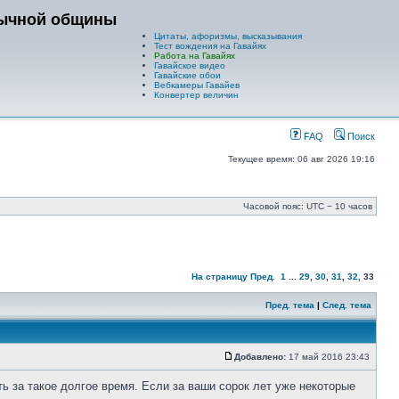
зычной общины
Цитаты, афоризмы, высказывания
Тест вождения на Гавайях
Работа на Гавайях
Гавайское видео
Гавайские обои
Вебкамеры Гавайев
Конвертер величин
FAQ
Поиск
Текущее время: 06 авг 2026 19:16
Часовой пояс: UTC − 10 часов
На страницу
Пред.
1
...
29
,
30
,
31
,
32
,
33
Пред. тема
|
След. тема
Добавлено:
17 май 2016 23:43
ть за такое долгое время. Если за ваши сорок лет уже некоторые