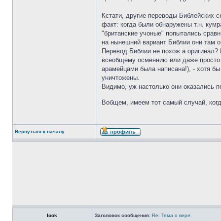
Кстати, другие переводы Библейских с
факт: когда были обнаружены т.н. кум
"британские учоные" попытались сравн
на нынешний вариант Библии они там 
Перевод Библии не похож а оригинал? 
всеобщему осмеянию или даже просто п
арамейцами была написана!), - хотя бы
уничтожены.
Видимо, уж настолько они оказались п
Вобщем, имеем тот самый случай, когд
Вернуться к началу
look
Заголовок сообщения:
Re: Тема о вере.