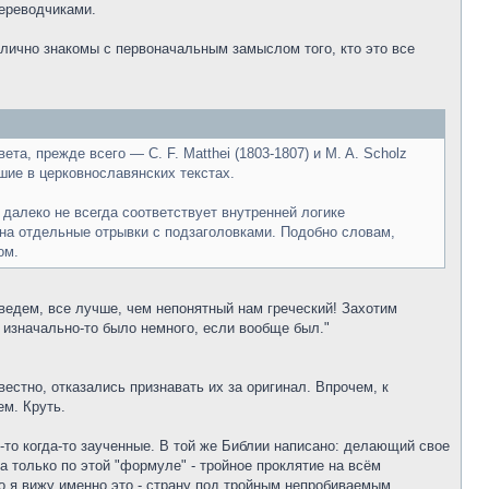
ереводчиками.
 лично знакомы с первоначальным замыслом того, кто это все
а, прежде всего — C. F. Matthei (1803-1807) и M. A. Scholz
вшие в церковнославянских текстах.
о далеко не всегда соответствует внутренней логике
на отдельные отрывки с подзаголовками. Подобно словам,
ом.
реведем, все лучше, чем непонятный нам греческий! Захотим
и изначально-то было немного, если вообще был."
естно, отказались признавать их за оригинал. Впрочем, к
ем. Круть.
-то когда-то заученные. В той же Библии написано: делающий свое
а только по этой "формуле" - тройное проклятие на всём
о я вижу именно это - страну под тройным непробиваемым