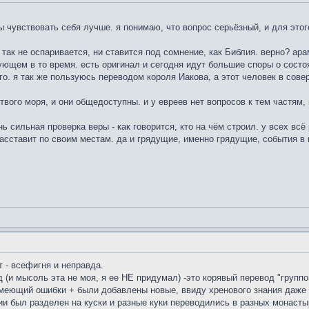
бы чувствовать себя лучше. я понимаю, что вопрос серьёзный, и для этог
а, так не оспаривается, ни ставится под сомнение, как Библия. верно? ар
ующем в то время. есть оригинал и сегодня идут большие споры о состо
го. я так же пользуюсь переводом короля Иакова, а этот человек в сове
вого моря, и они общедоступны. и у евреев нет вопросов к тем частям, к
ь сильная проверка веры - как говорится, кто на чём строил. у всех всё
расставит по своим местам. да и грядущие, именно грядущие, события в
 - всефигня и неправда.
и мысоль эта не моя, я ее НЕ придумал) -это корявый перевод "группой
 имеющий ошибки + были добавлены новые, ввиду хренового знания даже 
лии был разделен на куски и разные куки переводились в разных монасты