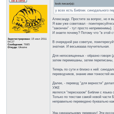
look писал(а):
у всех есть Библии. синодального пе
Александр. Простите за вопрос, но я 
Я вам уже советовал - поинтересуйтес
"закончен" - тут просто неприменим
И знаете почему? Потому что "в этой
Зарегистрирован:
15 июл 2011
В очередной раз советую, поинтересуй
04:27
Сообщения:
7685
знатная. И весьмаааа поучительная.
Откуда:
Ukraine
Для непосвященных - образно говоря (
затем перемешаны, затем переписаны, 
Теперь по сути и близко к ней: синод
переводчиков, знание ими тонкостей и
Далее, - перевод "для верности" дела
УЖЕ
являлся "пересказом" Библии с языка о
Только по текстам самой новой части 
неправильно переведено буквально каж
Ура синодальному переводу! Эти русск