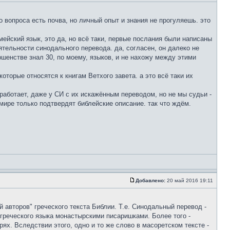
о вопроса есть почва, но личный опыт и знания не прогуляешь. это
амейский язык, это да, но всё таки, первые послания были написаны
ятельности синодального перевода. да, согласен, он далеко не
ршенстве знал 30, по моему, языков, и не нахожу между этими
оторые относятся к книгам Ветхого завета. а это всё таки их
 работает, даже у СИ с их искажённым переводом, но не мы судьи -
 мире только подтвердят библейские описание. так что ждём.
Добавлено:
20 май 2016 19:11
 авторов" греческого текста Библии. Т.е. Синодальный перевод -
греческого языка монастырскими писаришками. Более того -
рях. Вследствии этого, одно и то же слово в масоретском тексте -