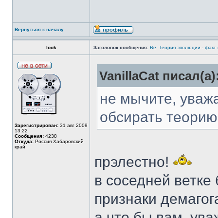
Вернуться к началу
look
Заголовок сообщения:
Re: Теория эволюции - факт
VanillaCat писал(а)
не мычите, уважа
обсирать теорию
Зарегистрирован:
31 авг 2009
13:22
Сообщения:
4238
Откуда:
Россия Хабаровский
край
прэлестно!
в соседней ветке
признаки демагога
а что бы вам, ув