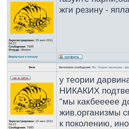
жги резину - япл
Зарегистрирован:
15 июл 2011
04:27
Сообщения:
7685
Откуда:
Ukraine
Вернуться к началу
Dem
Заголовок сообщения:
Re: Теория эволюции - фа
у теории дарвина
НИКАКИХ подтве
"мы какбеееее д
жив.организмы с
к поколению, ин
Зарегистрирован:
15 июл 2011
04:27
Сообщения:
7685