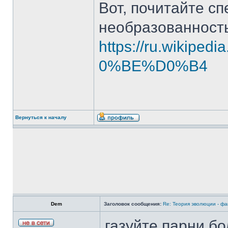
Вот, почитайте с
необразованность
https://ru.wikiped
0%BE%D0%B4
Вернуться к началу
Dem
Заголовок сообщения:
Re: Теория эволюции - фа
газуйте парни,б