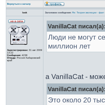
Вернуться к началу
look
Заголовок сообщения:
Re: Теория эволюции - факт
VanillaCat писал(а)
Люди не могут се
миллион лет
Зарегистрирован:
31 авг 2009
13:22
Сообщения:
4238
Откуда:
Россия Хабаровский
край
а VanillaCat - мо
VanillaCat писал(а)
Это около 20 тыс