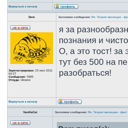
Вернуться к началу
Dem
Заголовок сообщения:
Re: Теория эволюции - фа
я за разнообразн
познания и чисто
О, а это тост! за
тут без 500 на п
разобраться!
Зарегистрирован:
15 июл 2011
04:27
Сообщения:
7685
Откуда:
Ukraine
Вернуться к началу
VanillaCat
Заголовок сообщения:
Re: Теория эволюции - факт