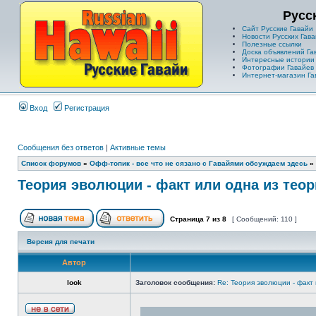
Русс
Сайт Русские Гавайи
Новости Русских Гава
Полезные ссылки
Доска объявлений Га
Интересные истории
Фотографии Гавайев
Интернет-магазин Га
Вход
Регистрация
Сообщения без ответов
|
Активные темы
Список форумов
»
Офф-топик - все что не сязано с Гавайями обсуждаем здесь
»
Теория эволюции - факт или одна из тео
Страница
7
из
8
[ Сообщений: 110 ]
Версия для печати
Автор
look
Заголовок сообщения:
Re: Теория эволюции - факт