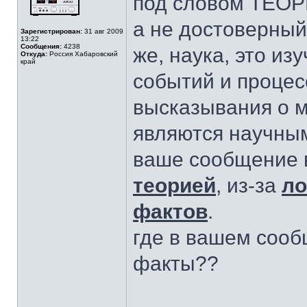
под словом ТЕОР
а не достоверный
Зарегистрирован:
31 авг 2009
13:22
Сообщения:
4238
же, наука, это и
Откуда:
Россия Хабаровский
край
событий и процесс
высказывания о м
являются научным
ваше сообщение в
теорией
, из-за
ло
фактов
.
где в вашем соо
факты??