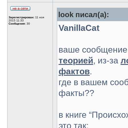
look писал(а):
Зарегистрирован:
11 ноя
2015 11:33
Сообщения:
30
VanillaCat
ваше сообщение 
теорией
, из-за
л
фактов
.
где в вашем соо
факты??
в книге “Происх
это так: