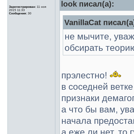
look писал(а):
Зарегистрирован:
11 ноя
2015 11:33
Сообщения:
30
VanillaCat писал(а
не мычите, уваж
обсирать теорию
прэлестно!
в соседней ветк
признаки демагог
а что бы вам, у
начала предоста
а еже ли нет, то 