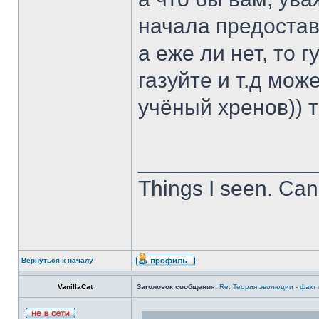
начала предостав
а еже ли нет, то 
газуйте и т.д мо
учёный хренов)) т
______________
Things I seen. Can
Вернуться к началу
VanillaCat
Заголовок сообщения:
Re: Теория эволюции - факт