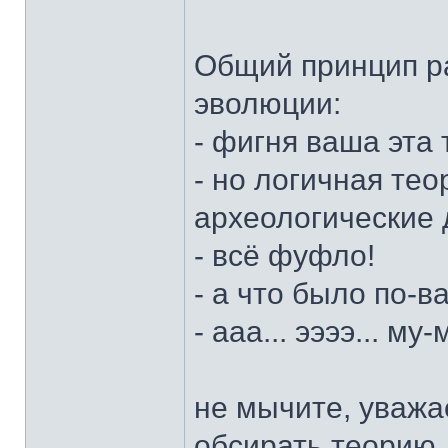
Общий принцип ра
эволюции:
- фигня ваша эта
- но логичная тео
археологические 
- всё фуфло!
- а что было по-
- ааа... ээээ... му
не мычите, уважа
обсирать теорию 