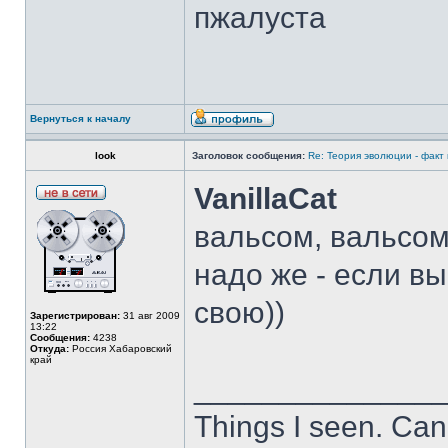
пжалуста
Вернуться к началу
look
Заголовок сообщения:
Re: Теория эволюции - факт
VanillaCat
вальсом, вальсом
надо же - если вы
свою))
Зарегистрирован:
31 авг 2009
13:22
Сообщения:
4238
Откуда:
Россия Хабаровский
край
______________
Things I seen. Can