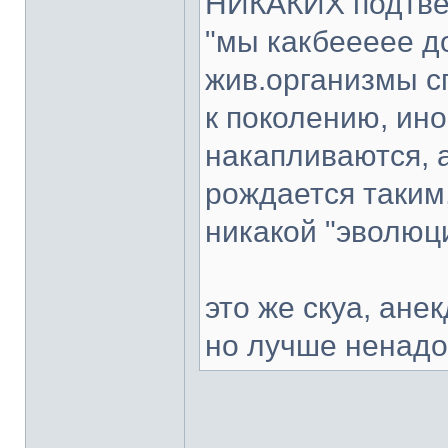
НИКАКИХ подтве
"мы какбеееее д
жив.организмы с
к поколению, ино
накапливаются, 
рождается таким,
никакой "эволюц
это же скуа, ане
но лучше ненадо