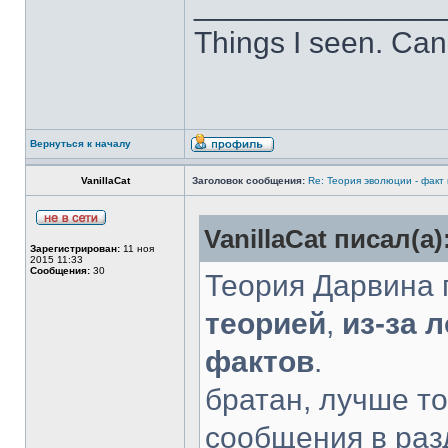
______________
Things I seen. Can
Вернуться к началу
VanillaCat
Заголовок сообщения:
Re: Теория эволюции - факт
VanillaCat писал(а)
Зарегистрирован:
11 ноя
2015 11:33
Сообщения:
30
Теория Дарвина 
теорией
,
из-за 
фактов
.
братан, лучше т
сообщения в ра