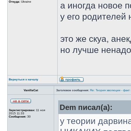
Откуда:
Ukraine
а иногда новое п
у его родителей 
это же скуа, ане
но лучше ненад
Вернуться к началу
VanillaCat
Заголовок сообщения:
Re: Теория эволюции - факт
Dem писал(а):
Зарегистрирован:
11 ноя
2015 11:33
Сообщения:
30
у теории дарвина