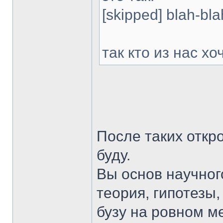
[skipped] blah-bla
так кто из нас х
После таких откр
буду.
Вы основ научного
теория, гипотезы
бузу на ровном м