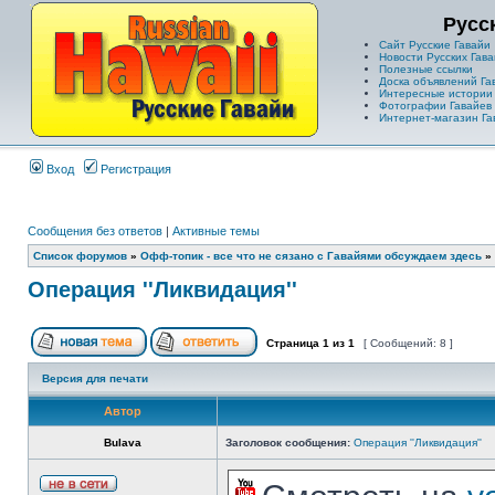
Русс
Сайт Русские Гавайи
Новости Русских Гава
Полезные ссылки
Доска объявлений Га
Интересные истории
Фотографии Гавайев
Интернет-магазин Га
Вход
Регистрация
Сообщения без ответов
|
Активные темы
Список форумов
»
Офф-топик - все что не сязано с Гавайями обсуждаем здесь
»
Операция ''Ликвидация''
Страница
1
из
1
[ Сообщений: 8 ]
Версия для печати
Автор
Bulava
Заголовок сообщения:
Операция ''Ликвидация''