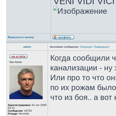
VENI VIDI VICI
Вернуться к началу
admin
Заголовок сообщения:
Операция ''Ликвидация''
Когда сообщили ч
Site Admin
канализации - ну 
Или про то что он
по их рожам было 
что из боя.. а во
Зарегистрирован:
01 окт 2005
03:12
Сообщения:
19720
Откуда:
Honolulu