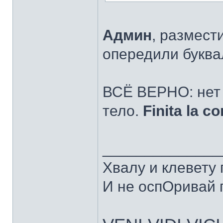
Админ
, размест
опередили буква
ВСЁ ВЕРНО: нет т
тело.
Finita la c
______________
Хвалу и клевету
И не оспОривай г