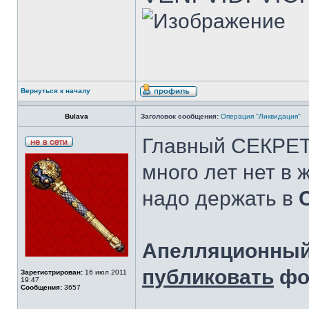
Вернуться к началу
Bulava
Заголовок сообщения:
Операция ''Ликвидация''
Главный СЕКРЕТ -
много лет нет в 
надо держать в
Апелляционный
публиковать
фот
Зарегистрирован:
16 июл 2011
19:47
Сообщения:
3657