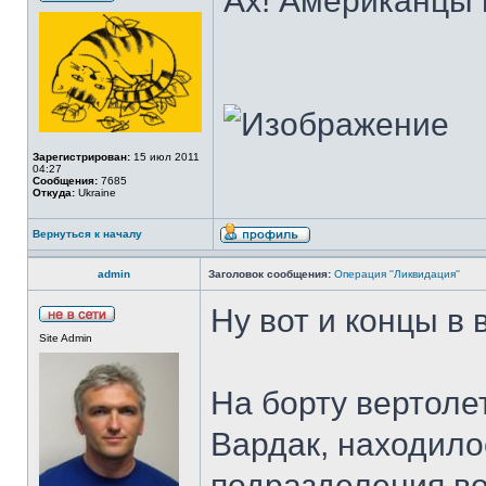
Ах! Американцы 
Зарегистрирован:
15 июл 2011
04:27
Сообщения:
7685
Откуда:
Ukraine
Вернуться к началу
admin
Заголовок сообщения:
Операция ''Ликвидация''
Ну вот и концы в 
Site Admin
На борту вертоле
Вардак, находилос
подразделения в