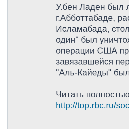
У.бен Ладен был 
г.Абботтабаде, р
Исламабада, стол
один" был уничто
операции США при
завязавшейся пе
"Аль-Кайеды" был
Читать полностью
http://top.rbc.ru/s