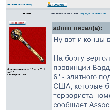
Вернуться к началу
Bulava
Заголовок сообщения:
Операция ''Ликвидация''
admin писал(а):
Ну вот и концы в
На борту вертол
провинции Вард
Зарегистрирован:
16 июл 2011
19:47
6" - элитного п
Сообщения:
3657
США, которые б
террориста ном
сообщает Associ