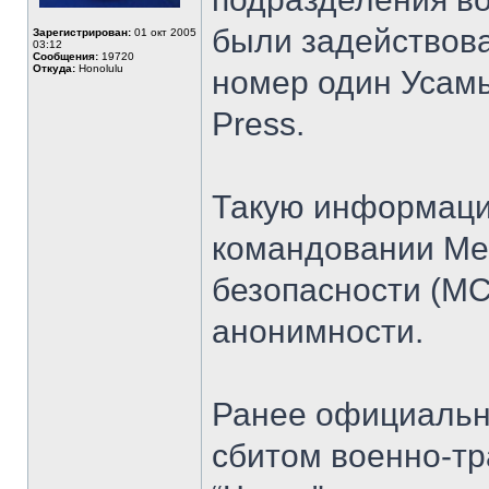
были задействов
Зарегистрирован:
01 окт 2005
03:12
Сообщения:
19720
Откуда:
Honolulu
номер один Усамы
Press.
Такую информаци
командовании Ме
безопасности (МС
анонимности.
Ранее официальны
сбитом военно-тр