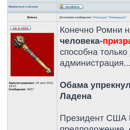
Вернуться к началу
Bulava
Заголовок сообщения:
Операция ''Ликвидация''
Конечно Ромни н
человека-
призр
способна только
администрация..
Обама упрекнул
Зарегистрирован:
16 июл 2011
19:47
Сообщения:
3657
Ладена
Президент США 
предположение, 