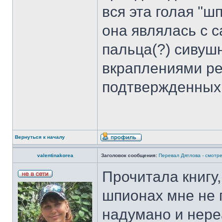
вся эта голая "ш
она являлась с 
пальца(?) сивуш
вкраплениями р
подтвержденных,
Вернуться к началу
valentinakorea
Заголовок сообщения:
Перевал Дятлова - смотре
Прочитала книгу,
шпионах мне не 
надумано и нере