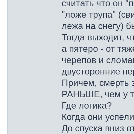
считать что он "
"ложе трупа" (св
лежа на снегу) 
Тогда выходит, ч
а пятеро - от т
черепов и слом
двусторонние пе
Причем, смерть 
РАНЬШЕ, чем у т
Где логика?
Когда они успел
До спуска вниз о