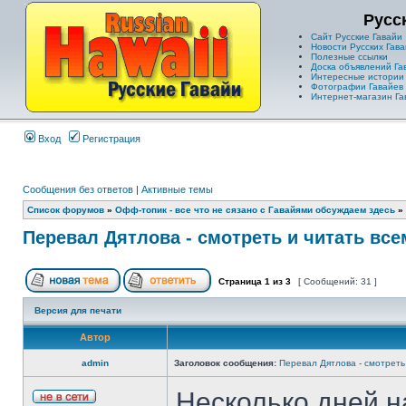
Русс
Сайт Русские Гавайи
Новости Русских Гава
Полезные ссылки
Доска объявлений Га
Интересные истории
Фотографии Гавайев
Интернет-магазин Га
Вход
Регистрация
Сообщения без ответов
|
Активные темы
Список форумов
»
Офф-топик - все что не сязано с Гавайями обсуждаем здесь
»
Перевал Дятлова - смотреть и читать все
Страница
1
из
3
[ Сообщений: 31 ]
Версия для печати
Автор
admin
Заголовок сообщения:
Перевал Дятлова - смотреть 
Несколько дней н