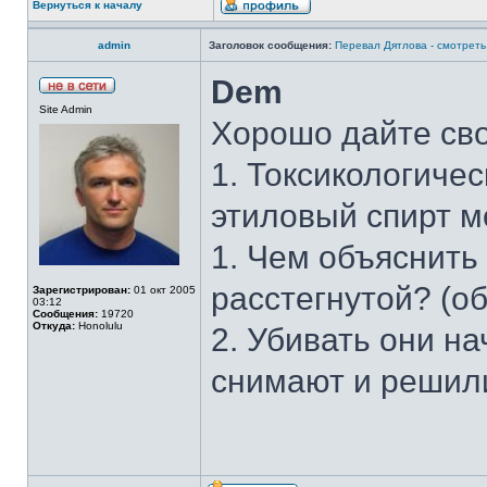
Вернуться к началу
admin
Заголовок сообщения:
Перевал Дятлова - смотреть 
Dem
Site Admin
Хорошо дайте св
1. Токсикологичес
этиловый спирт м
1. Чем объяснить
расстегнутой? (о
Зарегистрирован:
01 окт 2005
03:12
Сообщения:
19720
Откуда:
Honolulu
2. Убивать они на
снимают и решили