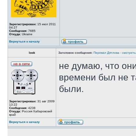
Зарегистрирован:
15 июл 2011
04:27
Сообщения:
7685
Откуда:
Ukraine
Вернуться к началу
look
Заголовок сообщения:
Перевал Дятлова - смотреть 
не думаю, что он
времени был не т
были.
Зарегистрирован:
31 авг 2009
13:22
Сообщения:
4238
Откуда:
Россия Хабаровский
край
Вернуться к началу