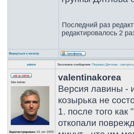
Последний раз редак
редактировалось 2 раз
Вернуться к началу
admin
Заголовок сообщения:
Перевал Дятлова - смотреть 
valentinakorea
Site Admin
Версия лавины - 
козырька не сост
1. после того ка
откопали поврежд
Зарегистрирован:
01 окт 2005