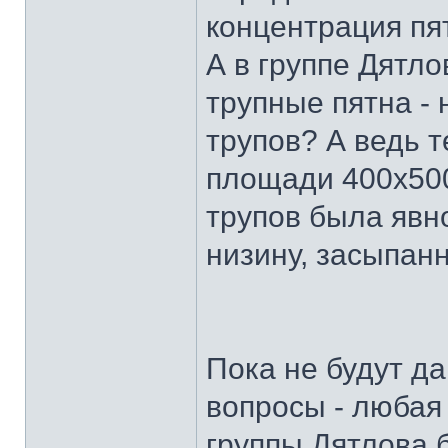
концентрация пят
А в группе Дятло
трупные пятна - 
трупов? А ведь 
площади 400х500
трупов была явно
низину, засыпан
Пока не будут д
вопросы - любая
группы Дятлова 