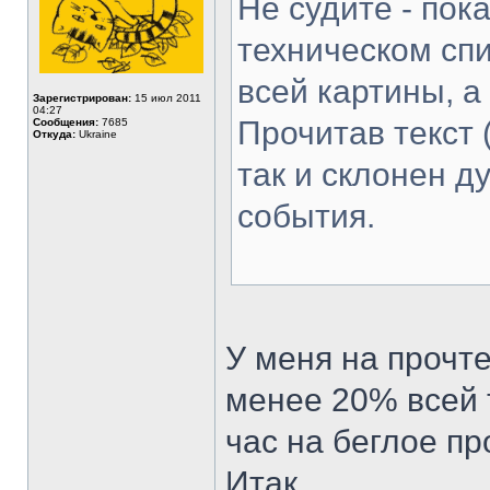
Не судите - пок
техническом спи
всей картины, а
Зарегистрирован:
15 июл 2011
04:27
Прочитав текст 
Сообщения:
7685
Откуда:
Ukraine
так и склонен д
события.
У меня на прочт
менее 20% всей 
час на беглое пр
Итак.