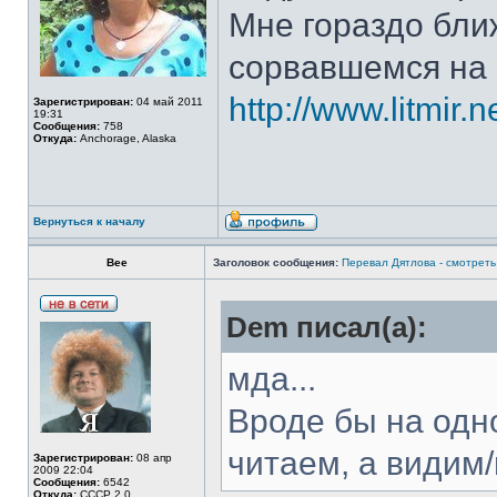
Мне гораздо бли
сорвавшемся на 
http://www.litmir
Зарегистрирован:
04 май 2011
19:31
Сообщения:
758
Откуда:
Anchorage, Alaska
Вернуться к началу
Bee
Заголовок сообщения:
Перевал Дятлова - смотреть 
Dem писал(а):
мда...
Вроде бы на одн
читаем, а видим/
Зарегистрирован:
08 апр
2009 22:04
Сообщения:
6542
Откуда:
СССР 2.0