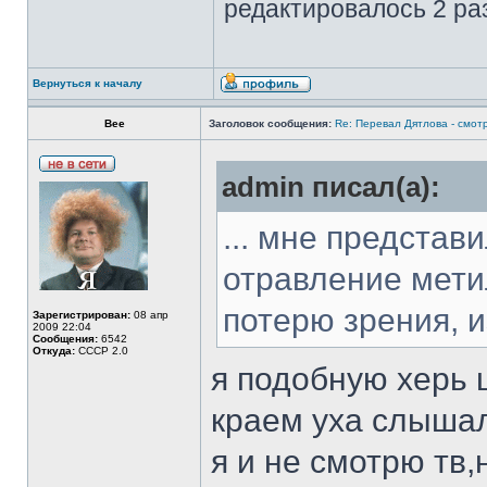
редактировалось 2 раз
Вернуться к началу
Bee
Заголовок сообщения:
Re: Перевал Дятлова - смотр
admin писал(а):
... мне представ
отравление мети
потерю зрения, и
Зарегистрирован:
08 апр
2009 22:04
Сообщения:
6542
Откуда:
СССР 2.0
я подобную херь 
краем уха слышал
я и не смотрю тв