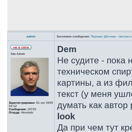
admin
Заголовок сообщения:
Перевал Дятлова - смотреть 
Dem
Site Admin
Не судите - пока 
техническом спирт
картины, а из фи
текст (у меня ушл
думать как автор
Зарегистрирован:
01 окт 2005
03:12
Сообщения:
19720
Откуда:
Honolulu
look
Да при чем тут кр