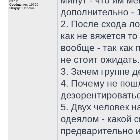
минут - что им м
03:12
Сообщения:
19720
Откуда:
Honolulu
дополнительно - 
2. После схода л
как не вяжется то
вообще - так как 
не стоит ожидать.
3. Зачем группе д
4. Почему не пошл
дезорентироватьс
5. Двух человек 
одеялом - какой 
предварительно и