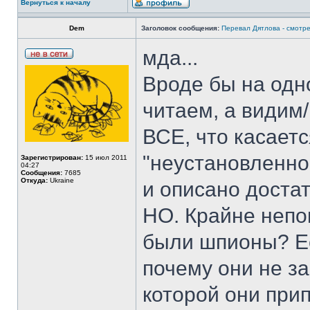
Вернуться к началу
Dem
Заголовок сообщения:
Перевал Дятлова - смотре
мда...
Вроде бы на одн
читаем, а видим/
ВСЕ, что касаетс
"неустановленно
Зарегистрирован:
15 июл 2011
04:27
Сообщения:
7685
Откуда:
Ukraine
и описано доста
НО. Крайне непо
были шпионы? Ес
почему они не за
которой они при