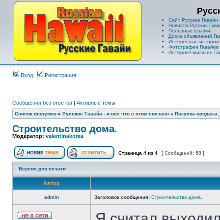
Русс
Сайт Русские Гавайи
Новости Русских Гава
Полезные ссылки
Доска объявлений Га
Интересные истории
Фотографии Гавайев
Интернет-магазин Га
Вход
Регистрация
Сообщения без ответов
|
Активные темы
Список форумов
»
Русские Гавайи - и все что с этим связано
»
Покупка-продажа,
Строительство дома.
Модератор:
valentinakorea
Страница
4
из
4
[ Сообщений: 58 ]
Версия для печати
Автор
admin
Заголовок сообщения:
Строительство дома.
Я считал выходил