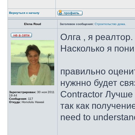
Вернуться к началу
Elena Roud
Заголовок сообщения:
Строительство дома.
Олга , я реалтор.
Насколько я пони
правильно оценит
нужнно будет свя
Contractor Лучше
Зарегистрирован:
30 ноя 2011
19:44
Сообщения:
117
Откуда:
Honolulu Hawaii
так как получение
need to understan