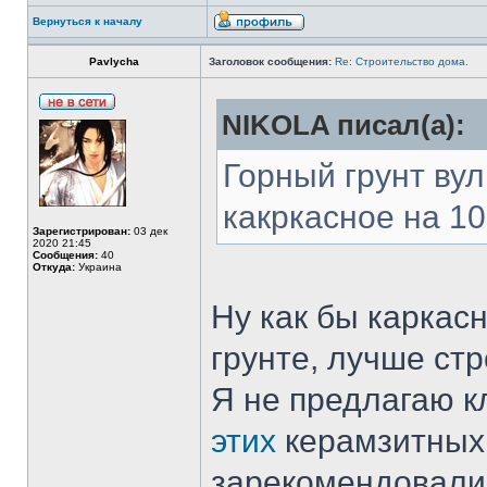
Вернуться к началу
Pavlycha
Заголовок сообщения:
Re: Строительство дома.
NIKOLA писал(а):
Горный грунт ву
какркасное на 1
Зарегистрирован:
03 дек
2020 21:45
Сообщения:
40
Откуда:
Украина
Ну как бы каркасн
грунте, лучше стр
Я не предлагаю к
этих
керамзитных 
зарекомендовали 