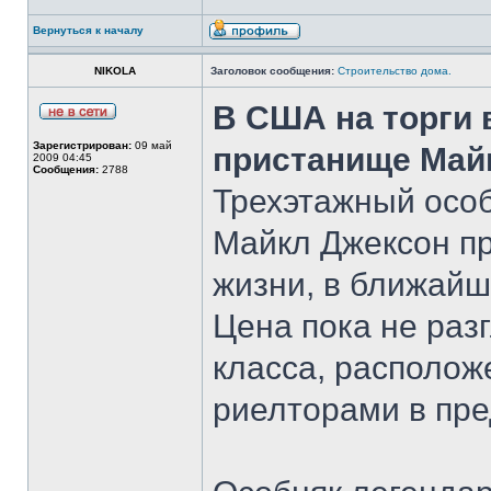
Вернуться к началу
NIKOLA
Заголовок сообщения:
Строительство дома.
В США на торги
Зарегистрирован:
09 май
пристанище Май
2009 04:45
Сообщения:
2788
Трехэтажный особ
Майкл Джексон п
жизни, в ближайш
Цена пока не раз
класса, располож
риелторами в пре