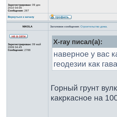
Зарегистрирован:
09 дек
2010 04:00
Сообщения:
267
Вернуться к началу
NIKOLA
Заголовок сообщения:
Строительство дома.
X-ray писал(а):
Зарегистрирован:
09 май
2009 04:45
Сообщения:
2788
наверное у вас к
геодезии как га
Горный грунт вул
какркасное на 10