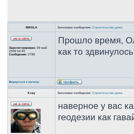
NIKOLA
Заголовок сообщения:
Строительство дома.
Прошло время, Ол
Зарегистрирован:
09 май
как то здвинулос
2009 04:45
Сообщения:
2788
Вернуться к началу
X-ray
Заголовок сообщения:
Строительство дома.
наверное у вас к
геодезии как гав