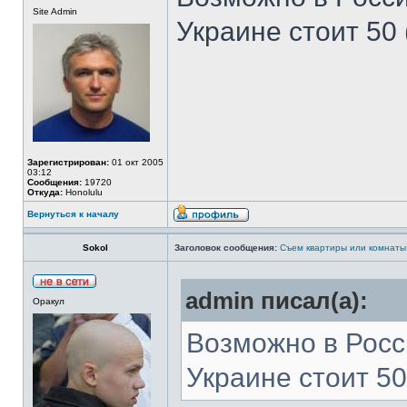
Site Admin
Украине стоит 50 
Зарегистрирован:
01 окт 2005
03:12
Сообщения:
19720
Откуда:
Honolulu
Вернуться к началу
Sokol
Заголовок сообщения:
Съем квартиры или комнаты
admin писал(а):
Оракул
Возможно в Росси
Украине стоит 50