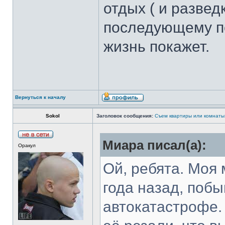
отдых ( и разведк
последующему пе
жизнь покажет.
Вернуться к началу
Sokol
Заголовок сообщения:
Съем квартиры или комнаты
Миара писал(а):
Оракул
Ой, ребята. Моя 
года назад, поб
автокатастрофе.