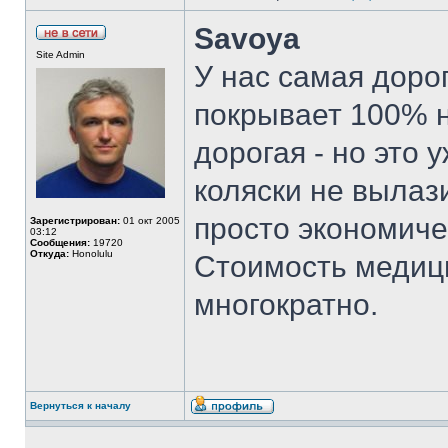
Savoya
Site Admin
У нас самая дорог
покрывает 100% 
дорогая - но это 
коляски не вылаз
просто экономиче
Зарегистрирован:
01 окт 2005
03:12
Сообщения:
19720
Откуда:
Honolulu
Стоимость медиц
многократно.
Вернуться к началу