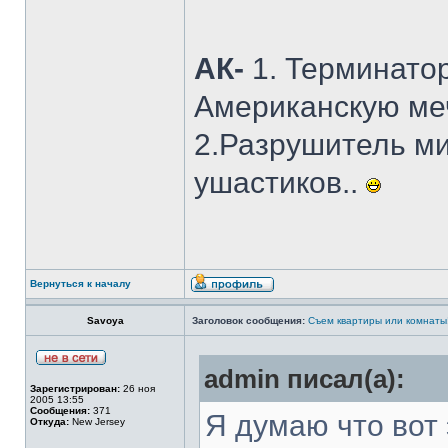
АК-
1. Терминато
Американскую меч
2.Разрушитель ми
ушастиков..
Вернуться к началу
Savoya
Заголовок сообщения:
Съем квартиры или комнаты
admin писал(а):
Зарегистрирован:
26 ноя
2005 13:55
Сообщения:
371
Я думаю что вот 
Откуда:
New Jersey