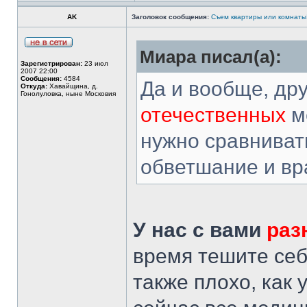
AK
Заголовок сообщения:
Съем квартиры или комнаты
Миара писал(а):
Зарегистрирован:
23 июл
2007 22:00
Сообщения:
4584
Да и вообще, дру
Откуда:
Хавайщина, д.
Гонолуловка, ныне Московия
отечественных
м
нужно сравниват
обветшание и вра
У нас с вами
раз
время тешите себ
также плохо, как 