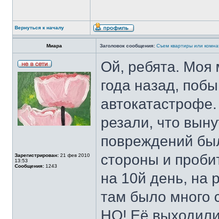
Вернуться к началу
Миара
Заголовок сообщения:
Съем квартиры или комна
Ой, ребята. Моя 
года назад, поб
автокатастрофе.
резали, что вын
повреждений был
стороны и проби
Зарегистрирован:
21 фев 2010
13:53
Сообщения:
1243
на 10й день, на 
там было много 
НО! Её выходили