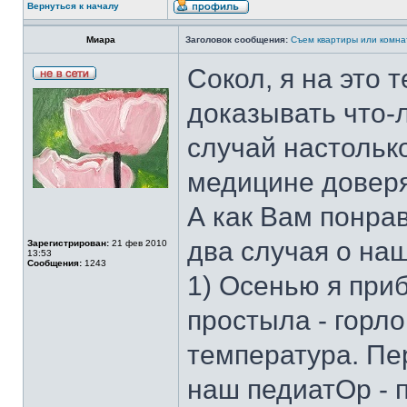
Вернуться к началу
Миара
Заголовок сообщения:
Съем квартиры или комна
Сокол, я на это 
доказывать что-л
случай настольк
медицине довер
А как Вам понрав
два случая о на
Зарегистрирован:
21 фев 2010
13:53
Сообщения:
1243
1) Осенью я приб
простыла - горл
температура. Пе
наш педиатОр - 