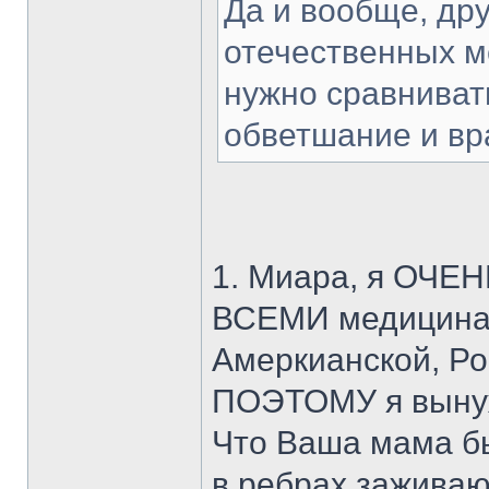
Да и вообще, дру
отечественных м
нужно сравниват
обветшание и вра
1. Миара, я ОЧЕН
ВСЕМИ медицинам
Амеркианской, Ро
ПОЭТОМУ я вынуж
Что Ваша мама б
в ребрах заживаю