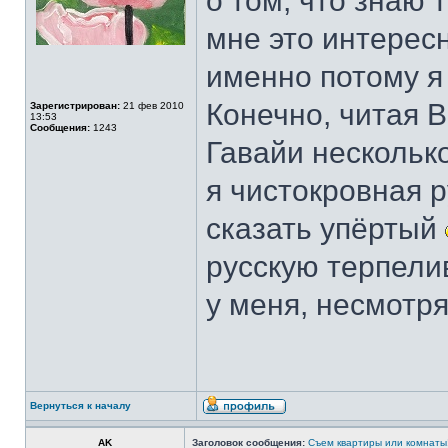
о том, что знаю 
мне это интересн
именно потому я
Конечно, читая В
Зарегистрирован:
21 фев 2010
13:53
Сообщения:
1243
Гавайи несколько
я чистокровная р
сказать упёртый
русскую терпели
у меня, несмотр
Вернуться к началу
AK
Заголовок сообщения:
Съем квартиры или комнаты