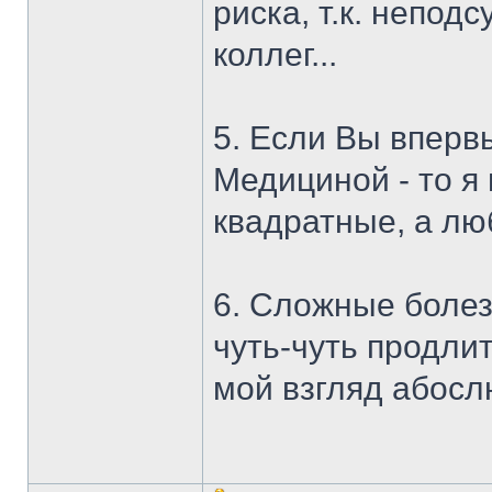
риска, т.к. непод
коллег...
5. Если Вы вперв
Медициной - то я 
квадратные, а лю
6. Сложные болез
чуть-чуть продлит
мой взгляд абосл