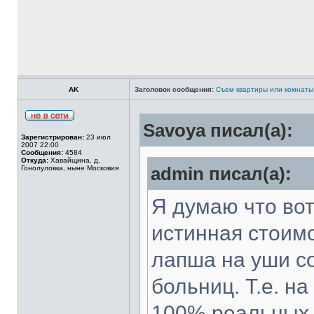
AK
Заголовок сообщения:
Съем квартиры или комнаты
Savoya писал(а):
Зарегистрирован:
23 июл
2007 22:00
Сообщения:
4584
Откуда:
Хавайщина, д.
Гонолуловка, ныне Московия
admin писал(а):
Я думаю что вот
истинная стоимо
лапша на уши с
больниц. Т.е. н
100% реальных р