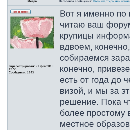
Миара
Заголовок сообщения:
Съем квартиры или комна
Вот я именно по 
читаю ваш форум
крупицы информа
вдвоем, конечно
собираемся зара
конечно, привезе
Зарегистрирован:
21 фев 2010
13:53
Сообщения:
1243
есть от года до 
визой, и мы за э
решение. Пока чт
более простому 
местное образов