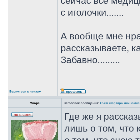
сейчас все медиц
с иголочки.......
А вообще мне нра
рассказываете, к
Забавно.........
Вернуться к началу
Миара
Заголовок сообщения:
Съем квартиры или комна
Где же я расска
лишь о том, что 