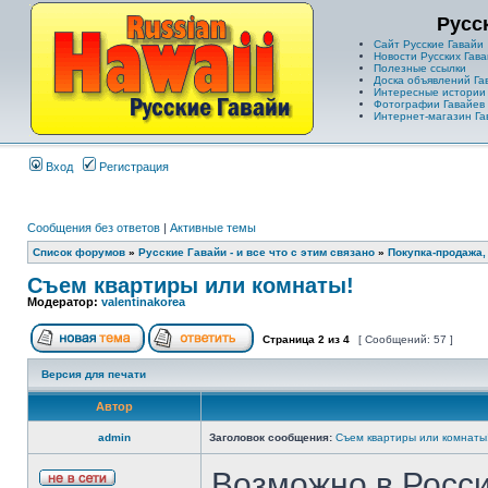
Русс
Сайт Русские Гавайи
Новости Русских Гава
Полезные ссылки
Доска объявлений Га
Интересные истории
Фотографии Гавайев
Интернет-магазин Га
Вход
Регистрация
Сообщения без ответов
|
Активные темы
Список форумов
»
Русские Гавайи - и все что с этим связано
»
Покупка-продажа,
Съем квартиры или комнаты!
Модератор:
valentinakorea
Страница
2
из
4
[ Сообщений: 57 ]
Версия для печати
Автор
admin
Заголовок сообщения:
Съем квартиры или комнаты
Возможно в России