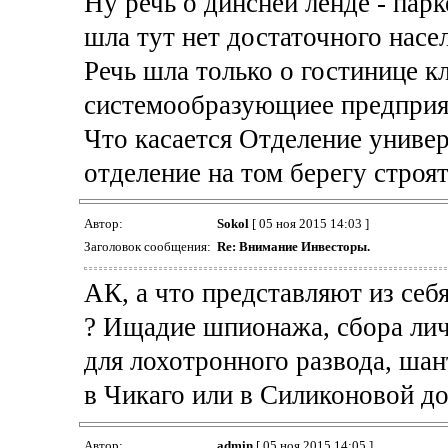
Ну речь о динсней ленде - парк
шла тут нет достаточного насел
Речь шла только о гостинице к
системообразующиее предприят
Что касается Отделение универ
отделение на том берегу строят
Автор:
Sokol
[ 05 ноя 2015 14:03 ]
Заголовок сообщения:
Re: Внимание Инвесторы.
АК, а что представляют из себ
? Ищадие шпионажа, сбора ли
для лохотронного развода, шан
в Чикаго или в Силиконовой д
Автор:
admin
[ 05 ноя 2015 14:05 ]