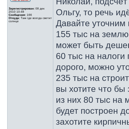
Николай, подсчёт
Зарегистрирован:
08 дек
Ольгу, то речь ид
2010 10:48
Сообщения:
166
Откуда:
Там где всегда светит
Давайте уточним
солнце
155 тыс на землю,
может быть деше
60 тыс на налоги 
дорого, можно ут
235 тыс на строи
вы хотите что бы 
из них 80 тыс на
будет построен д
захотите кирпичн