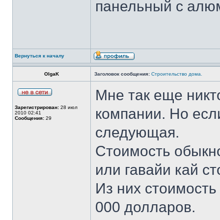
панельный с алюм
Вернуться к началу
OlgaK
Заголовок сообщения:
Строительство дома.
Мне так еще никт
Зарегистрирован:
28 июл
компании. Но если
2010 02:41
Сообщения:
29
следующая.
Стоимость обыкн
или гавайи кай ст
Из них стоимость
000 долларов.