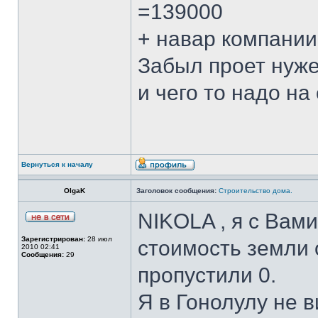
=139000
+ навар компании
Забыл проет нуже
и чего то надо н
Вернуться к началу
OlgaK
Заголовок сообщения:
Строительство дома.
NIKOLA , я с Вами
Зарегистрирован:
28 июл
стоимость земли 
2010 02:41
Сообщения:
29
пропустили 0.
Я в Гонолулу не 