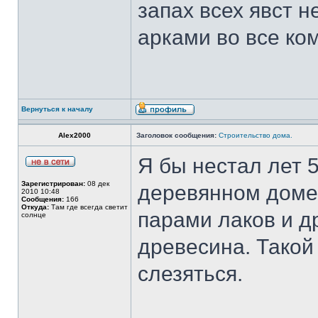
запах всех явст 
арками во все ко
Вернуться к началу
Alex2000
Заголовок сообщения:
Строительство дома.
Я бы нестал лет 
Зарегистрирован:
08 дек
деревянном доме.
2010 10:48
Сообщения:
166
Откуда:
Там где всегда светит
парами лаков и д
солнце
древесина. Такой 
слезяться.