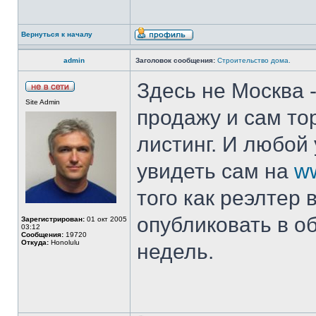
Вернуться к началу
admin
Заголовок сообщения:
Строительство дома.
Здесь не Москва -
Site Admin
продажу и сам то
листинг. И любой 
увидеть сам на
ww
того как реэлтер 
опубликовать в о
Зарегистрирован:
01 окт 2005
03:12
Сообщения:
19720
Откуда:
Honolulu
недель.