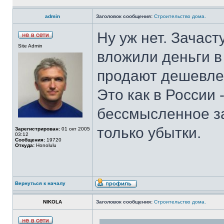
admin
Заголовок сообщения:
Строительство дома.
Ну уж нет. Зачаст
Site Admin
вложили деньги в
продают дешевле
Это как в России
бессмысленное за
только убытки.
Зарегистрирован:
01 окт 2005
03:12
Сообщения:
19720
Откуда:
Honolulu
Вернуться к началу
NIKOLA
Заголовок сообщения:
Строительство дома.