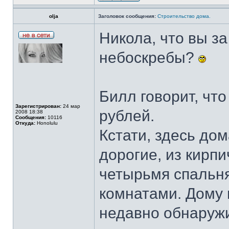
olja
Заголовок сообщения:
Строительство дома.
Никола, что вы з
небоскребы?
Билл говорит, что
Зарегистрирован:
24 мар
рублей.
2008 18:38
Сообщения:
10116
Откуда:
Honolulu
Кстати, здесь до
дорогие, из кирп
четырьмя спальн
комнатами. Дому 
недавно обнаружи