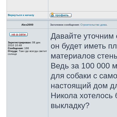
Вернуться к началу
Alex2000
Заголовок сообщения:
Строительство дома.
Давайте уточним 
Зарегистрирован:
08 дек
он будет иметь п
2010 10:48
Сообщения:
166
Откуда:
Там где всегда светит
материалов стены
солнце
Ведь за 100 000 
для собаки с само
настоящий дом д
Никола хотелось 
выкладку?