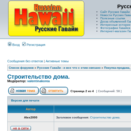
Русс
Сайт Русские Гавайи
Новости Русских Гава
Полезные ссылки
Доска объявлений Га
Интересные истории
Фотографии Гавайев
Интернет-магазин Га
Вход
Регистрация
Сообщения без ответов
|
Активные темы
Список форумов
»
Русские Гавайи - и все что с этим связано
»
Покупка-продажа,
Строительство дома.
Модератор:
valentinakorea
Страница
2
из
4
[ Сообщений: 58 ]
Версия для печати
Автор
Alex2000
Заголовок сообщения:
Строительство дома.