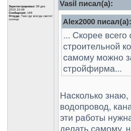
Vasil писал(а):
Зарегистрирован:
08 дек
2010 10:48
Сообщения:
166
Откуда:
Там где всегда светит
солнце
Alex2000 писал(а)
... Скорее всег
строительной ко
самому можно з
стройфирма...
Насколько знаю,
водопровод, кан
эти работы нужн
делать самому, 