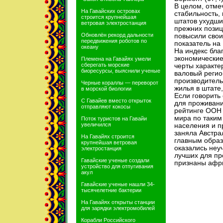
В целом, отме
На Гавайских островах
стабильность,
строится крупнейшая
штатов ухудши
ветровая электростанция
прежних позиц
Обновлён рекорд дальности
повысили свои
передвижения роботов по
показатель на 
океану
На индекс бла
экономические
Племена на Гавайях умели
сберегать морские
черты характе
биоресурсы, выяснили ученые
валовый регио
производитель
Черные кораллы — переворот
жилья в штате
в морской биологии
Если говорить 
С Гавайев вместо открыток
для проживани
отправляют кокосы
рейтинге ООН 
мира по таким
Поток туристов на Гавайи
увеличился
населения и п
заняла Австра
На Гавайях строится
главным образо
крупнейшая ветровая
оказались неу
электростанция
лучших для пр
Гавайские ученые создали
признаны афри
устройство для отпугивания
акул
Гавайские ученые нашли 34-
тысячелетние бактерии
На Гавайях открыты станции
для зарядки электромобилей
Корабли Российского