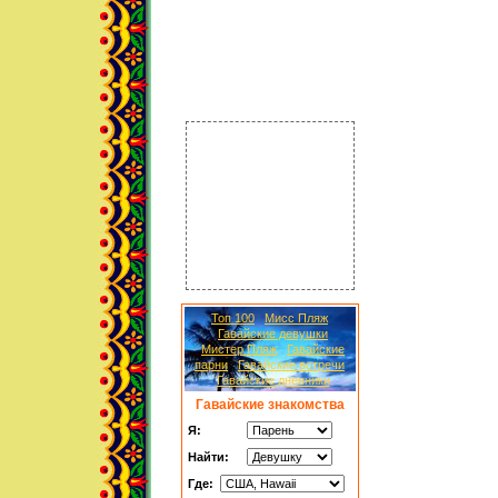
Топ 100
Мисс Пляж
Гавайские девушки
Мистер Пляж
Гавайские
парни
Гавайские встречи
Гавайские дневники
Гавайские знакомства
Я:
Найти:
Где: