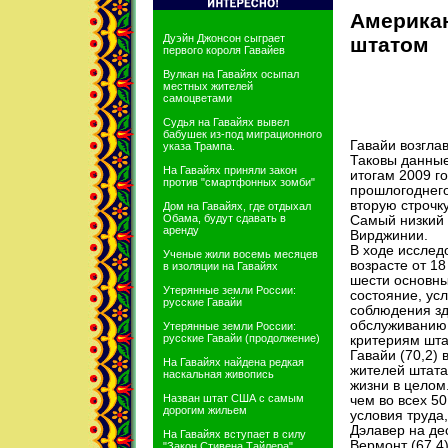
Америка
Дуэйн Джонсон сыграет
штатом
первого короля Гавайев
Вулкан на Гавайях осыпал
местных жителей
самоцветами
Судья на Гавайях вывел
бабушек из-под миграционного
Гавайи возгла
указа Трампа.
Таковы данные
На Гавайях приняли закон
итогам 2009 г
против "смартфонных зомби"
прошлогоднего
вторую строчку
Дом на Гавайях, где отдыхал
Обама, будут сдавать в
Самый низкий 
аренду
Вирджинии.
В ходе исслед
Ученые жили восемь месяцев
возрасте от 1
в изоляции на Гавайях
шести основны
Утерянные земли России:
состояние, ус
русские Гавайи
соблюдения зд
обслуживанию
Утерянные земли России:
русские Гавайи (продолжение)
критериям шта
Гавайи (70,2)
На Гавайях найдена редкая
жителей штата
наскальная живопись
жизни в целом
Назван штат США с самым
чем во всех 5
дорогим жильем
условия труда
Дэлавер на де
На Гавайях вступает в силу
Вермонт (67,4)
"Закон Стивена Тайлера"