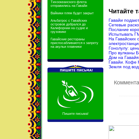
Тихоокеанского флота
отправились на Гавайи
Читайте т
Вайкики пляж будет закрыт
Гавайи подаю
Альбатрос с Гавайских
островов добрался до
Сетевые раско
Калифорнии на судне и
Послание коро
грузовике
Испытывать ГМ
На Гавайских 
Гавайские рестораны
приспосабливаются к запрету
электростанци
на акульи плавники
Гонолулу: цен
Про вулканы Б
Дом на Гавайях
Гавайи. Кофе 
Земля под вод
Комментар
Пишите письма!